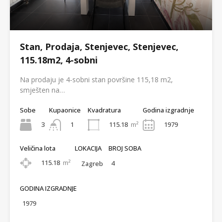
Stan, Prodaja, Stenjevec, Stenjevec,
115.18m2, 4-sobni
Na prodaju je 4-sobni stan površine 115,18 m2,
smješten na…
Sobe
Kupaonice
Kvadratura
Godina izgradnje
3
115.18
m²
1979
1
Veličina lota
LOKACIJA
BROJ SOBA
115.18
m²
4
Zagreb
GODINA IZGRADNJE
1979