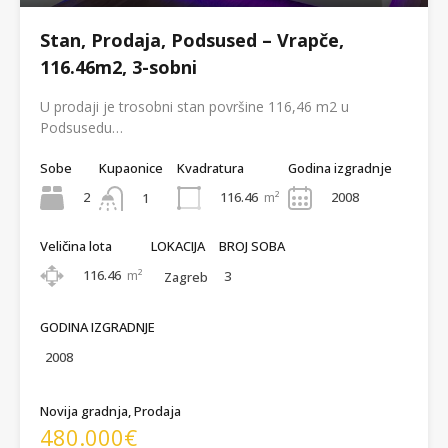
Stan, Prodaja, Podsused – Vrapče,
116.46m2, 3-sobni
U prodaji je trosobni stan površine 116,46 m2 u
Podsusedu…
Sobe
Kupaonice
Kvadratura
Godina izgradnje
2
116.46
m²
2008
1
Veličina lota
LOKACIJA
BROJ SOBA
116.46
m²
3
Zagreb
GODINA IZGRADNJE
2008
Novija gradnja, Prodaja
480.000€