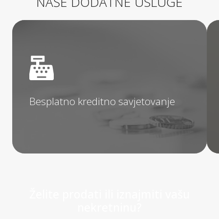
NAŠE DODATNE USLUGE
Besplatno kreditno savjetovanje
Kao specijalizirana agencija za nekretnine, posvećeni smo
pružanju cjelovitih rješenja koja olakšavaju proces kupnje,
prodaje i investiranja u nekretnine.
Besplatno kreditno savjetovanje
saznajte više
Želite prodati ili iznajmiti vašu
nekretninu?