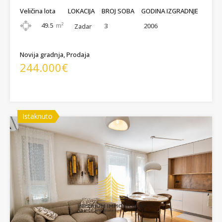
Veličina lota
LOKACIJA
BROJ SOBA
GODINA IZGRADNJE
49.5
m²
3
2006
Zadar
Novija gradnja, Prodaja
244.000€
Istaknuto