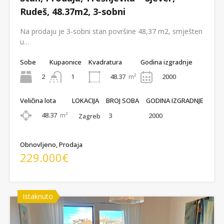
Rudeš, 48.37m2, 3-sobni
Na prodaju je 3-sobni stan površine 48,37 m2, smješten
u…
Sobe
Kupaonice
Kvadratura
Godina izgradnje
2
48.37
m²
2000
1
Veličina lota
LOKACIJA
BROJ SOBA
GODINA IZGRADNJE
48.37
m²
3
2000
Zagreb
Obnovljeno, Prodaja
229.000€
Istaknuto