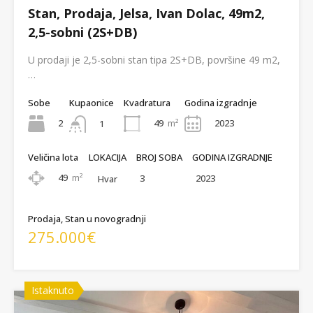
Stan, Prodaja, Jelsa, Ivan Dolac, 49m2,
2,5-sobni (2S+DB)
U prodaji je 2,5-sobni stan tipa 2S+DB, površine 49 m2,
…
Sobe
Kupaonice
Kvadratura
Godina izgradnje
2
49
m²
2023
1
Veličina lota
LOKACIJA
BROJ SOBA
GODINA IZGRADNJE
49
m²
3
2023
Hvar
Prodaja, Stan u novogradnji
275.000€
Istaknuto