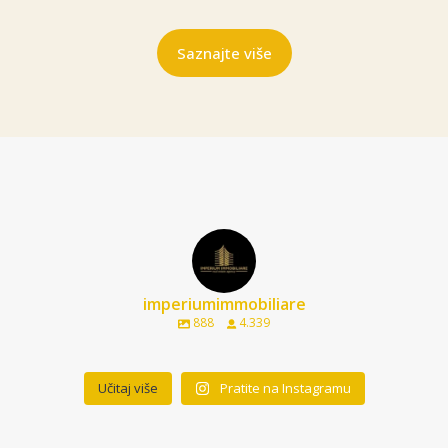
Saznajte više
imperiumimmobiliare
888
4.339
Učitaj više
Pratite na Instagramu