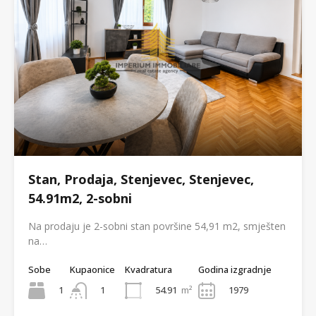
Stan, Prodaja, Stenjevec, Stenjevec,
54.91m2, 2-sobni
Na prodaju je 2-sobni stan površine 54,91 m2, smješten
na…
Sobe
Kupaonice
Kvadratura
Godina izgradnje
1
54.91
m²
1979
1