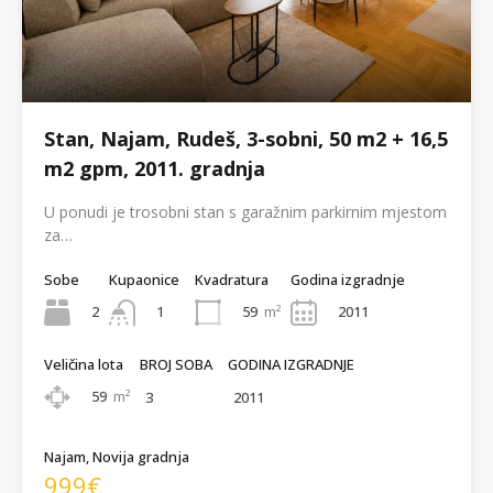
Stan, Najam, Rudeš, 3-sobni, 50 m2 + 16,5
m2 gpm, 2011. gradnja
U ponudi je trosobni stan s garažnim parkirnim mjestom
za…
Sobe
Kupaonice
Kvadratura
Godina izgradnje
2
59
m²
2011
1
Veličina lota
BROJ SOBA
GODINA IZGRADNJE
59
m²
3
2011
Najam, Novija gradnja
999€