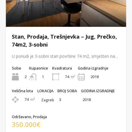
Stan, Prodaja, Trešnjevka – Jug, Prečko,
74m2, 3-sobni
U ponudi je 3-sobni stan površine 74 m2, smješten na…
Sobe
Kupaonice
Kvadratura
Godina izgradnje
2
74
m²
2018
1
Veličina lota
LOKACIJA
BROJ SOBA
GODINA IZGRADNJE
74
m²
3
2018
Zagreb
Održavano, Prodaja
350.000€