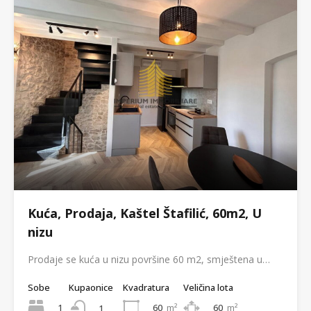
Kuća, Prodaja, Kaštel Štafilić, 60m2, U
nizu
Prodaje se kuća u nizu površine 60 m2, smještena u…
Sobe
Kupaonice
Kvadratura
Veličina lota
1
60
m²
60
m²
1