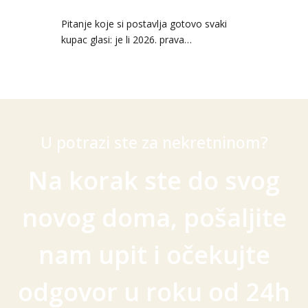
Pitanje koje si postavlja gotovo svaki
kupac glasi: je li 2026. prava…
U potrazi ste za nekretninom?
Na korak ste do svog
novog doma, pošaljite
nam upit i očekujte
odgovor u roku od 24h