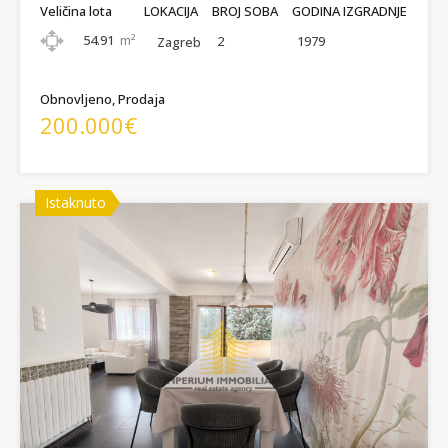
Veličina lota
LOKACIJA
BROJ SOBA
GODINA IZGRADNJE
54.91
m²
2
1979
Zagreb
Obnovljeno, Prodaja
200.000€
Istaknuto