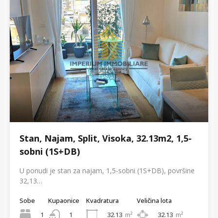
Stan, Najam, Split, Visoka, 32.13m2, 1,5-
sobni (1S+DB)
U ponudi je stan za najam, 1,5-sobni (1S+DB), površine
32,13…
Sobe
Kupaonice
Kvadratura
Veličina lota
1
32.13
m²
32.13
m²
1