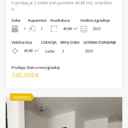
U prodaji je 2-sobni stan površine 40,88 m2, smješten
u…
Sobe
Kupaonice
Kvadratura
Godina izgradnje
1
40.88
m²
2023
1
Veličina lota
LOKACIJA
BROJ SOBA
GODINA IZGRADNJE
40.88
m²
2
2023
Zadar
Prodaja, Stan u novogradnji
340.000€
Istaknuto