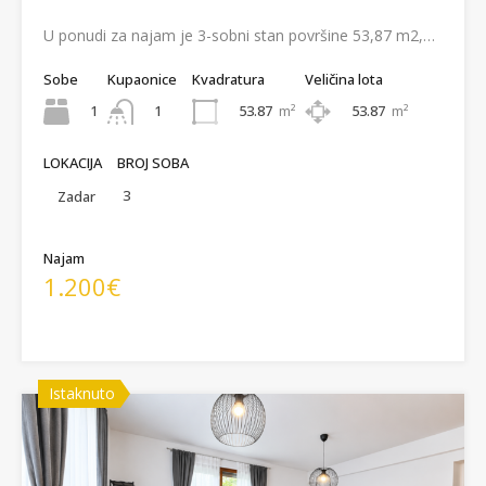
U ponudi za najam je 3-sobni stan površine 53,87 m2,…
Sobe
Kupaonice
Kvadratura
Veličina lota
1
53.87
m²
53.87
m²
1
LOKACIJA
BROJ SOBA
3
Zadar
Najam
1.200€
Istaknuto