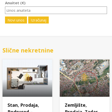
Anuitet (€)
Novi unos
Izračunaj
Slične nekretnine
Stan, Prodaja,
Zemljište,
Podsused –
Prodaja, Zadar,