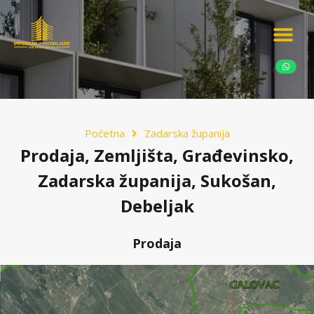
Ponudite nekretn
Potražnja nekret
Luksuzne nekretn
Poćetna
Zadarska županija
Prodaja, Zemljišta, Građevinsko,
Zadarska županija, Sukošan,
Debeljak
Prodaja