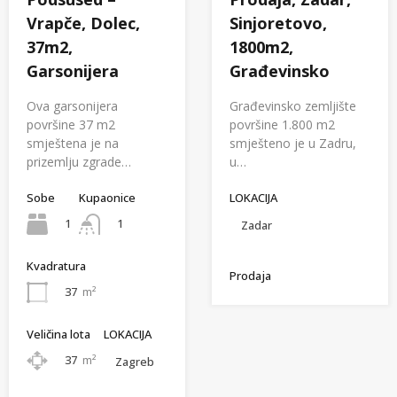
Vrapče, Dolec,
Sinjoretovo,
37m2,
1800m2,
Garsonijera
Građevinsko
Ova garsonijera
Građevinsko zemljište
površine 37 m2
površine 1.800 m2
smještena je na
smješteno je u Zadru,
prizemlju zgrade…
u…
Sobe
Kupaonice
LOKACIJA
1
1
Zadar
Kvadratura
Prodaja
37
m²
Veličina lota
LOKACIJA
37
m²
Zagreb