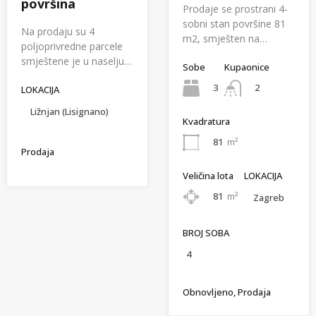
površina
Prodaje se prostrani 4-
sobni stan površine 81
Na prodaju su 4
m2, smješten na…
poljoprivredne parcele
smještene je u naselju…
Sobe
Kupaonice
3
2
LOKACIJA
Ližnjan (Lisignano)
Kvadratura
81
m²
Prodaja
Veličina lota
LOKACIJA
81
m²
Zagreb
BROJ SOBA
4
Obnovljeno, Prodaja