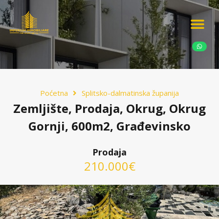
Ponudite nekretn
Potražnja nekret
Luksuzne nekretn
Poćetna
Splitsko-dalmatinska županija
Zemljište, Prodaja, Okrug, Okrug
Gornji, 600m2, Građevinsko
Prodaja
210.000€