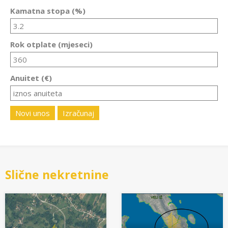
Kamatna stopa (%)
Rok otplate (mjeseci)
Anuitet (€)
Novi unos
Izračunaj
Slične nekretnine