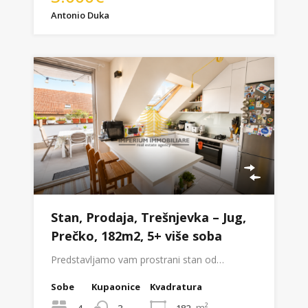
Antonio Duka
Stan, Prodaja, Trešnjevka – Jug,
Prečko, 182m2, 5+ više soba
Predstavljamo vam prostrani stan od…
Sobe
Kupaonice
Kvadratura
m²
4
182
3