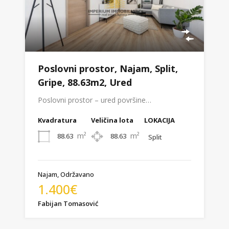
Poslovni prostor, Najam, Split,
Gripe, 88.63m2, Ured
Poslovni prostor – ured površine…
Kvadratura
Veličina lota
LOKACIJA
m²
m²
88.63
88.63
Split
Najam, Održavano
1.400€
Fabijan Tomasović