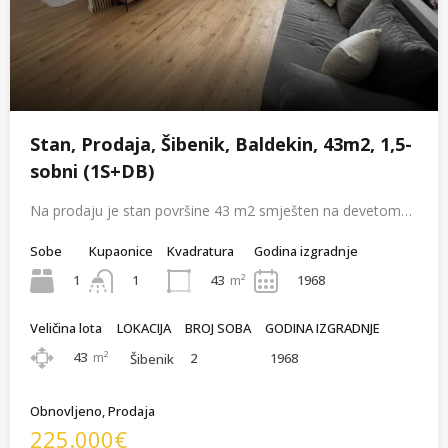
Stan, Prodaja, Šibenik, Baldekin, 43m2, 1,5-
sobni (1S+DB)
Na prodaju je stan površine 43 m2 smješten na devetom…
Sobe
Kupaonice
Kvadratura
Godina izgradnje
1
43
m²
1968
1
Veličina lota
LOKACIJA
BROJ SOBA
GODINA IZGRADNJE
43
m²
2
1968
Šibenik
Obnovljeno, Prodaja
225.000€