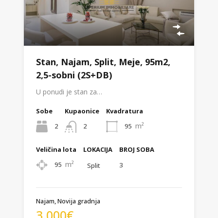
Stan, Najam, Split, Meje, 95m2,
2,5-sobni (2S+DB)
U ponudi je stan za…
Sobe
Kupaonice
Kvadratura
m²
2
95
2
Veličina lota
LOKACIJA
BROJ SOBA
m²
95
3
Split
Najam, Novija gradnja
3.000€