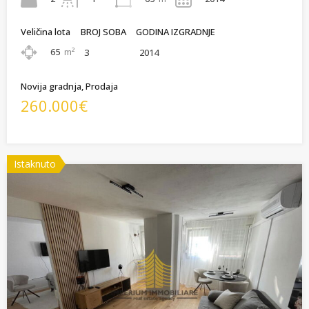
Veličina lota
BROJ SOBA
GODINA IZGRADNJE
65
m²
3
2014
Novija gradnja, Prodaja
260.000€
Istaknuto