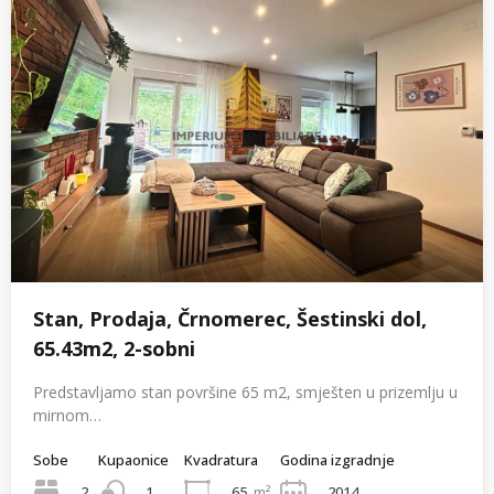
Stan, Prodaja, Črnomerec, Šestinski dol,
65.43m2, 2-sobni
Predstavljamo stan površine 65 m2, smješten u prizemlju u
mirnom…
Sobe
Kupaonice
Kvadratura
Godina izgradnje
2
65
m²
2014
1