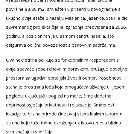
Predstavljamo vam moderan 2,5-sobni stan ukupne
površine 88,88 m2, smješten u prizemlju novogradnje s
ukupno dvije etaže u naselju Maslenica, Jasenice. Stan je dio
suvremenog projekta čija je izgradnja predviđena za 2026.
godinu, a pozicioniran je u samom centru naselja, što
osigurava odličnu povezanost s osnovnim sadržajima.
Ova nekretnina odlikuje se funkcionalnim rasporedom s
dvije spavaće sobe i dnevnim boravkom, pružajući dovoljno
prostora za ugodan obiteljski život ili odmor. Posebnost
stana je prostrana lođa koja omogućava uživanje u lijepom
pogledu, uključujući i pogled na more, čime dodatno
doprinosi osjećaju privatnosti i relaksacije. Smirenost
lokacije te blizina prirode čine ovaj stan idealnim izborom
za one koji traže mirno okruženje uz istovremenu blizinu
svih značajnih sadržaja.