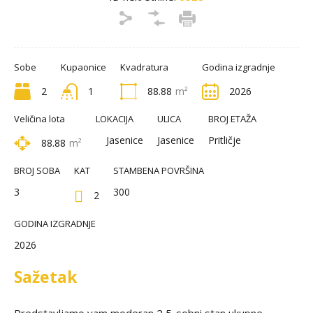
Sobe
Kupaonice
Kvadratura
Godina izgradnje
2
1
88.88
m²
2026
Veličina lota
LOKACIJA
ULICA
BROJ ETAŽA
Jasenice
Jasenice
Pritličje
88.88
m²
BROJ SOBA
KAT
STAMBENA POVRŠINA
3
300
2
GODINA IZGRADNJE
2026
Sažetak