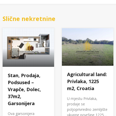
Slične nekretnine
Agricultural land:
Stan, Prodaja,
Privlaka, 1225
Podsused –
m2, Croatia
Vrapče, Dolec,
37m2,
U mjestu Privlaka,
Garsonijera
prodaje se
poljoprivredno zemljište
Ova garsonijera
ukupne površine 1225…