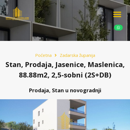
Ponudite nekretn
Potražnja nekret
Luksuzne nekretn
Poćetna
Zadarska županija
Stan, Prodaja, Jasenice, Maslenica,
88.88m2, 2,5-sobni (2S+DB)
Prodaja, Stan u novogradnji