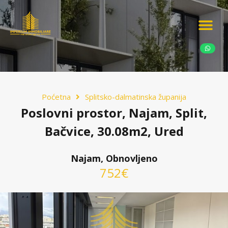
Ponudite nekretn
Potražnja nekret
Luksuzne nekretn
Poćetna
Splitsko-dalmatinska županija
Poslovni prostor, Najam, Split,
Bačvice, 30.08m2, Ured
Najam, Obnovljeno
752€