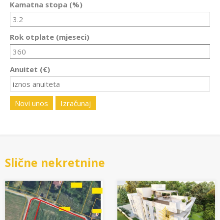
Kamatna stopa (%)
Rok otplate (mjeseci)
Anuitet (€)
Novi unos
Izračunaj
Slične nekretnine