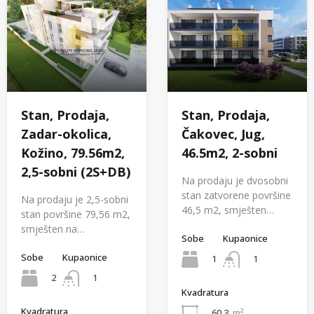
Stan, Prodaja,
Stan, Prodaja,
Zadar-okolica,
Čakovec, Jug,
Kožino, 79.56m2,
46.5m2, 2-sobni
2,5-sobni (2S+DB)
Na prodaju je dvosobni
stan zatvorene površine
Na prodaju je 2,5-sobni
46,5 m2, smješten…
stan površine 79,56 m2,
smješten na…
Sobe
Kupaonice
Sobe
Kupaonice
1
1
2
1
Kvadratura
Kvadratura
60.3
m²