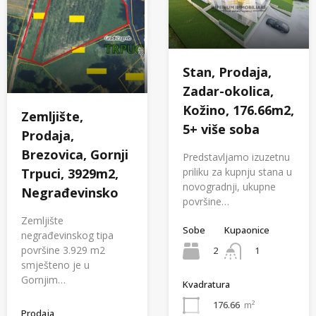
Stan, Prodaja,
Zadar-okolica,
Kožino, 176.66m2,
Zemljište,
5+ više soba
Prodaja,
Brezovica, Gornji
Predstavljamo izuzetnu
priliku za kupnju stana u
Trpuci, 3929m2,
novogradnji, ukupne
Negrađevinsko
površine…
Zemljište
Sobe
Kupaonice
negrađevinskog tipa
površine 3.929 m2
2
1
smješteno je u
Gornjim…
Kvadratura
176.66
m²
Prodaja