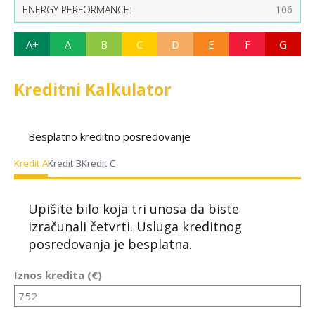
ENERGY PERFORMANCE:
106
A+
A
B
C
D
E
F
G
Kreditni Kalkulator
Besplatno kreditno posredovanje
Kredit A
Kredit B
Kredit C
Upišite bilo koja tri unosa da biste
izračunali četvrti. Usluga kreditnog
posredovanja je besplatna.
Iznos kredita (€)