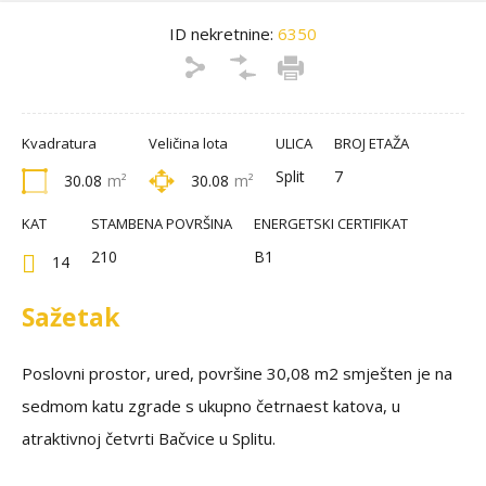
ID nekretnine:
6350
Kvadratura
Veličina lota
ULICA
BROJ ETAŽA
Split
7
30.08
m²
30.08
m²
KAT
STAMBENA POVRŠINA
ENERGETSKI CERTIFIKAT
210
B1
14
Sažetak
Poslovni prostor, ured, površine 30,08 m2 smješten je na
sedmom katu zgrade s ukupno četrnaest katova, u
atraktivnoj četvrti Bačvice u Splitu.