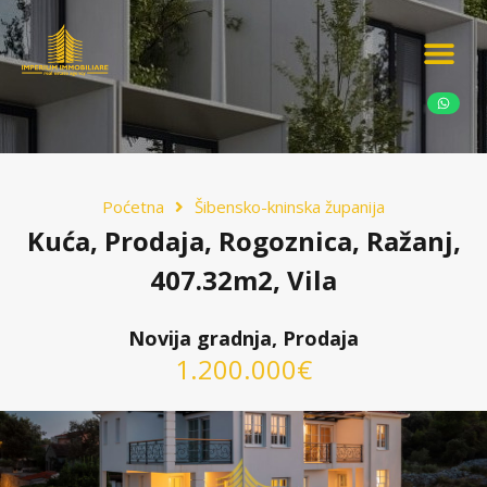
Ponudite nekretn
Potražnja nekret
Luksuzne nekretn
Poćetna
Šibensko-kninska županija
Kuća, Prodaja, Rogoznica, Ražanj,
407.32m2, Vila
Novija gradnja, Prodaja
1.200.000€