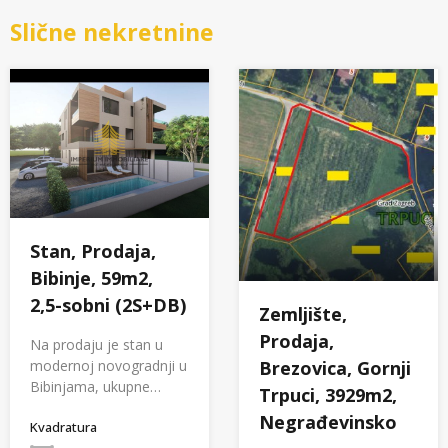
Slične nekretnine
Stan, Prodaja,
Bibinje, 59m2,
2,5-sobni (2S+DB)
Zemljište,
Prodaja,
Na prodaju je stan u
modernoj novogradnji u
Brezovica, Gornji
Bibinjama, ukupne…
Trpuci, 3929m2,
Negrađevinsko
Kvadratura