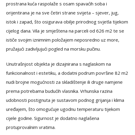
prostrana kuća raspolaže s osam spavaćih soba i
orijentirana je na sve četiri strane svijeta – sjever, jug,
istok i zapad, što osigurava obilje prirodnog svjetla tijekom
cijelog dana. Vila je smještena na parceli od 626 m2 te se
ističe svojim iznimnim položajem neposredno uz more,
pružajući zadivljujući pogled na morsku pučinu.
Unutrašnjost objekta je dizajnirana s naglaskom na
funkcionalnost i estetiku, a dodatni podrum površine 82 m2
nudi brojne mogućnosti za skladištenje ili druge namjene
prema potrebama budućih vlasnika. Vrhunska razina
udobnosti postignuta je sustavom podnog grijanja i klima
uređajem, što omogućuje ugodnu temperaturu tijekom
cijele godine. Sigurnost je dodatno naglašena
protuprovalnim vratima.