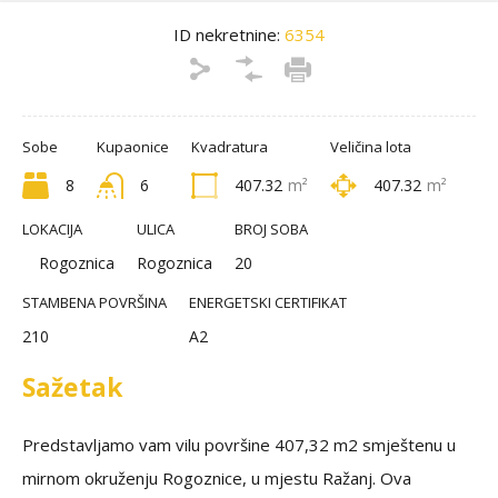
ID nekretnine:
6354
Sobe
Kupaonice
Kvadratura
Veličina lota
8
6
407.32
m²
407.32
m²
LOKACIJA
ULICA
BROJ SOBA
Rogoznica
Rogoznica
20
STAMBENA POVRŠINA
ENERGETSKI CERTIFIKAT
210
A2
Sažetak
Predstavljamo vam vilu površine 407,32 m2 smještenu u
mirnom okruženju Rogoznice, u mjestu Ražanj. Ova