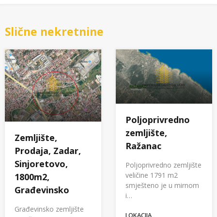
Slične nekretnine
Poljoprivredno
zemljište,
Zemljište,
Ražanac
Prodaja, Zadar,
Sinjoretovo,
Poljoprivredno zemljište
veličine 1791 m2
1800m2,
smješteno je u mirnom
Građevinsko
i…
Građevinsko zemljište
LOKACIJA