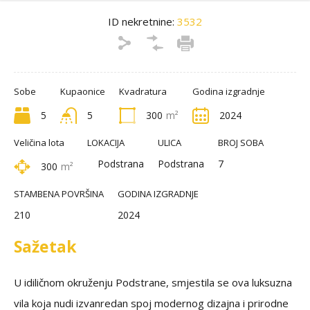
ID nekretnine:
3532
Sobe
Kupaonice
Kvadratura
Godina izgradnje
5
5
300
m²
2024
Veličina lota
LOKACIJA
ULICA
BROJ SOBA
Podstrana
Podstrana
7
300
m²
STAMBENA POVRŠINA
GODINA IZGRADNJE
210
2024
Sažetak
U idiličnom okruženju Podstrane, smjestila se ova luksuzna
vila koja nudi izvanredan spoj modernog dizajna i prirodne