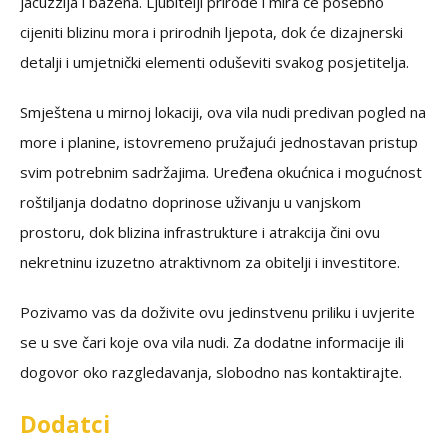
jacuzzija i bazena. Ljubitelji prirode i mira će posebno
cijeniti blizinu mora i prirodnih ljepota, dok će dizajnerski
detalji i umjetnički elementi oduševiti svakog posjetitelja.
Smještena u mirnoj lokaciji, ova vila nudi predivan pogled na
more i planine, istovremeno pružajući jednostavan pristup
svim potrebnim sadržajima. Uređena okućnica i mogućnost
roštiljanja dodatno doprinose uživanju u vanjskom
prostoru, dok blizina infrastrukture i atrakcija čini ovu
nekretninu izuzetno atraktivnom za obitelji i investitore.
Pozivamo vas da doživite ovu jedinstvenu priliku i uvjerite
se u sve čari koje ova vila nudi. Za dodatne informacije ili
dogovor oko razgledavanja, slobodno nas kontaktirajte.
Dodatci