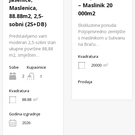
– Maslinik 20
Maslenica,
000m2
88.88m2, 2,5-
sobni (2S+DB)
Ekskluzivna ponuda:
Poljoprivredno zemljište
Predstavljamo vam
s maslinikom u Sutivanu
moderan 2,5-sobni stan
na Braču…
ukupne površine 88,88
m2, smješten…
Kvadratura
20000
m²
Sobe
Kupaonice
2
1
Prodaja
Kvadratura
88.88
m²
Godina izgradnje
2026