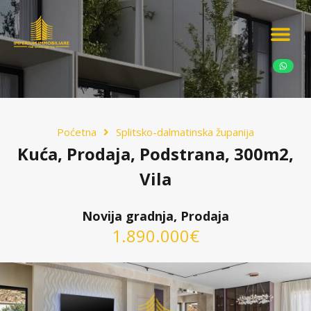
Ponudite nekretn
Potražnja nekret
Luksuzne nekretn
Poćetna
Splitsko-dalmatinska županija
Kuća, Prodaja, Podstrana, 300m2,
Vila
Novija gradnja, Prodaja
1.890.000€