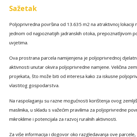
Sažetak
Poljoprivredna površina od 13.635 m2 na atraktivnoj lokaciji 
jednom od najpoznatijih jadranskih otoka, prepoznatljivom po 
uvjetima.
Ova prostrana parcela namijenjena je poljoprivrednoj djelatnos
aktivnosti unutar okvira poljoprivredne namjene. Veličina zemlj
projekata, što može biti od interesa kako za iskusne poljoprivre
vlastitog gospodarstva.
Na raspolaganju su razne mogućnosti korištenja ovog zemljišta, 
maslinika, u skladu s važećim pravilima za poljoprivredne po
mikroklime i potencijala za razvoj ruralnih aktivnosti.
Za više informacija i dogovor oko razgledavanja ove parcele, 