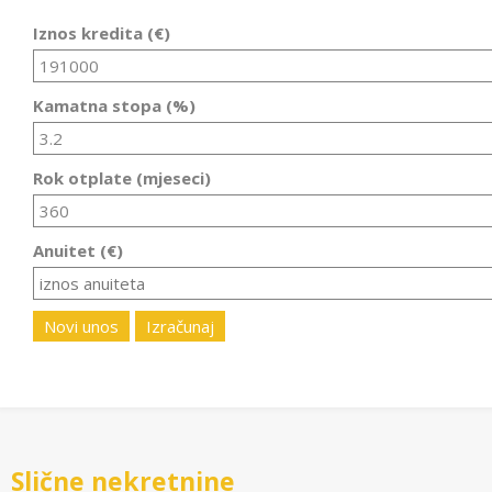
Iznos kredita (€)
Kamatna stopa (%)
Rok otplate (mjeseci)
Anuitet (€)
Novi unos
Izračunaj
Slične nekretnine