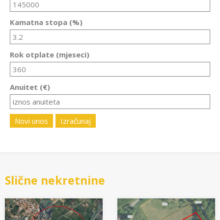
Kamatna stopa (%)
Rok otplate (mjeseci)
Anuitet (€)
Novi unos
Izračunaj
Slične nekretnine