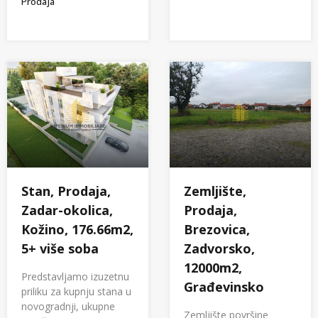
Prodaja
Zemljište,
Stan, Prodaja,
Prodaja,
Zadar-okolica,
Brezovica,
Kožino, 176.66m2,
Zadvorsko,
5+ više soba
12000m2,
Predstavljamo izuzetnu
Građevinsko
priliku za kupnju stana u
novogradnji, ukupne
Zemljište površine