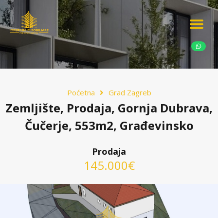
Ponudite nekretn
Potražnja nekret
Luksuzne nekretn
Poćetna
Grad Zagreb
Zemljište, Prodaja, Gornja Dubrava,
Čučerje, 553m2, Građevinsko
Prodaja
145.000€