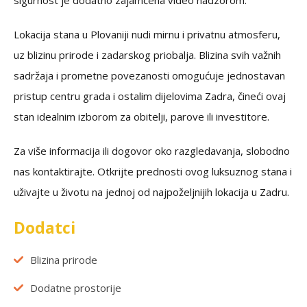
sigurnost je dodatno zajamčena video nadzorom.
Lokacija stana u Plovaniji nudi mirnu i privatnu atmosferu,
uz blizinu prirode i zadarskog priobalja. Blizina svih važnih
sadržaja i prometne povezanosti omogućuje jednostavan
pristup centru grada i ostalim dijelovima Zadra, čineći ovaj
stan idealnim izborom za obitelji, parove ili investitore.
Za više informacija ili dogovor oko razgledavanja, slobodno
nas kontaktirajte. Otkrijte prednosti ovog luksuznog stana i
uživajte u životu na jednoj od najpoželjnijih lokacija u Zadru.
Dodatci
Blizina prirode
Dodatne prostorije