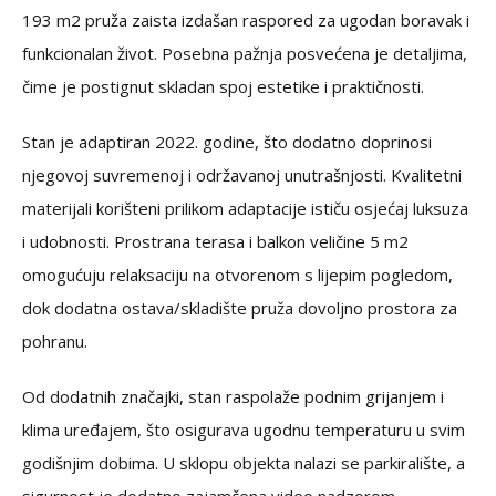
193 m2 pruža zaista izdašan raspored za ugodan boravak i
funkcionalan život. Posebna pažnja posvećena je detaljima,
čime je postignut skladan spoj estetike i praktičnosti.
Stan je adaptiran 2022. godine, što dodatno doprinosi
njegovoj suvremenoj i održavanoj unutrašnjosti. Kvalitetni
materijali korišteni prilikom adaptacije ističu osjećaj luksuza
i udobnosti. Prostrana terasa i balkon veličine 5 m2
omogućuju relaksaciju na otvorenom s lijepim pogledom,
dok dodatna ostava/skladište pruža dovoljno prostora za
pohranu.
Od dodatnih značajki, stan raspolaže podnim grijanjem i
klima uređajem, što osigurava ugodnu temperaturu u svim
godišnjim dobima. U sklopu objekta nalazi se parkiralište, a