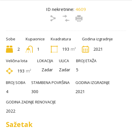
ID nekretnine:
4609
Sobe
Kupaonice
Kvadratura
Godina izgradnje
2
1
193
m²
2021
Veličina lota
LOKACIJA
ULICA
BROJ ETAŽA
Zadar
Zadar
5
193
m²
BROJ SOBA
STAMBENA POVRŠINA
GODINA IZGRADNJE
4
300
2021
GODINA ZADNJE RENOVACIJE
2022
Sažetak