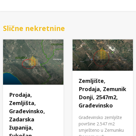
Slične nekretnine
Zemljište,
Prodaja, Zemunik
Prodaja,
Donji, 2547m2,
Zemljišta,
Građevinsko
Građevinsko,
Građevinsko zemljište
Zadarska
površine 2.547 m2
županija,
smješteno u Zemuniku
Sukošan,