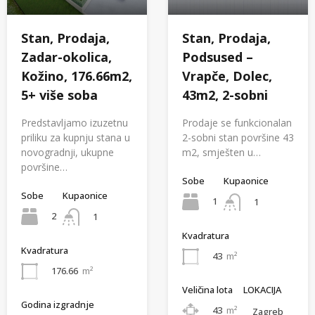
Stan, Prodaja,
Stan, Prodaja,
Zadar-okolica,
Podsused –
Kožino, 176.66m2,
Vrapče, Dolec,
5+ više soba
43m2, 2-sobni
Predstavljamo izuzetnu
Prodaje se funkcionalan
priliku za kupnju stana u
2-sobni stan površine 43
novogradnji, ukupne
m2, smješten u…
površine…
Sobe
Kupaonice
Sobe
Kupaonice
1
1
2
1
Kvadratura
Kvadratura
43
m²
176.66
m²
Veličina lota
LOKACIJA
Godina izgradnje
43
m²
Zagreb