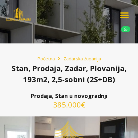
Ponudite nekretn
Potražnja nekret
Luksuzne nekretn
Poćetna
Zadarska županija
Stan, Prodaja, Zadar, Plovanija,
193m2, 2,5-sobni (2S+DB)
Prodaja, Stan u novogradnji
385.000€