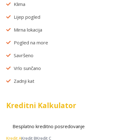
Klima
Lijep pogled
Mirna lokacija
Pogled na more
Savršeno
Vrlo sunčano
Zadnji kat
Kreditni Kalkulator
Besplatno kreditno posredovanje
Kredit A
Kredit B
Kredit C