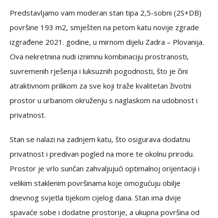
Predstavljamo vam moderan stan tipa 2,5-sobni (2S+DB)
površine 193 m2, smješten na petom katu novije zgrade
izgrađene 2021. godine, u mirnom dijelu Zadra – Plovanija.
Ova nekretnina nudi iznimnu kombinaciju prostranosti,
suvremenih rješenja i luksuznih pogodnosti, što je čini
atraktivnom prilikom za sve koji traže kvalitetan životni
prostor u urbanom okruženju s naglaskom na udobnost i
privatnost.
Stan se nalazi na zadnjem katu, što osigurava dodatnu
privatnost i predivan pogled na more te okolnu prirodu.
Prostor je vrlo sunčan zahvaljujući optimalnoj orijentaciji i
velikim staklenim površinama koje omogućuju obilje
dnevnog svjetla tijekom cijelog dana. Stan ima dvije
spavaće sobe i dodatne prostorije, a ukupna površina od