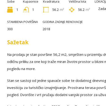
Sobe
Kupaonice
Kvadratura
Veličina lota
LOKACIJ
Zada
1
1
56.2
m²
56.2
m²
STAMBENA POVRŠINA
GODINA ZADNJE RENOVACIJE
300
2018
Sažetak
Na prodaju je stan površine 56,2 m2, smješten u prizemlju d
odličnu priliku za one koji traže miran životni prostor u blizin
pogledu na more.
Stan se sastoji od jedne spavaće sobe te dodatnog dnevnog 
investiciju za turističko iznajmljivanje. Prostrana terasa p
pogled. Dvorište i vrt pružaju dodatni vanjski prostor za uživ