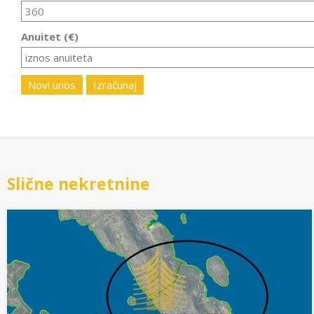
Anuitet (€)
Novi unos
Izračunaj
Slične nekretnine