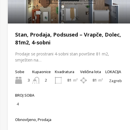
Stan, Prodaja, Podsused – Vrapče, Dolec,
81m2, 4-sobni
Prodaje se prostrani 4-sobni stan površine 81 m2,
smješten na…
Sobe
Kupaonice
Kvadratura
Veličina lota
LOKACIJA
3
81
m²
81
m²
2
Zagreb
BROJ SOBA
4
Obnovljeno, Prodaja