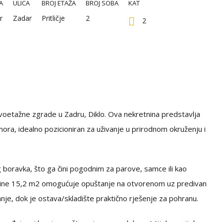
A
ULICA
BROJ ETAŽA
BROJ SOBA
KAT
r
Zadar
Pritličje
2
2
voetažne zgrade u Zadru, Diklo. Ova nekretnina predstavlja
i mora, idealno pozicioniran za uživanje u prirodnom okruženju i
boravka, što ga čini pogodnim za parove, samce ili kao
ovršine 15,2 m2 omogućuje opuštanje na otvorenom uz predivan
anje, dok je ostava/skladište praktično rješenje za pohranu.