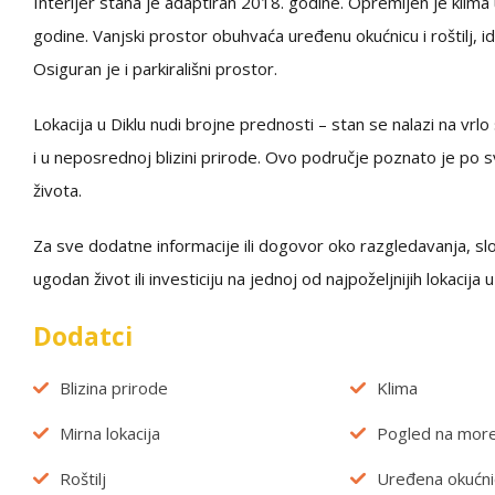
Interijer stana je adaptiran 2018. godine. Opremljen je klim
godine. Vanjski prostor obuhvaća uređenu okućnicu i roštilj, i
Osiguran je i parkirališni prostor.
Lokacija u Diklu nudi brojne prednosti – stan se nalazi na vrl
i u neposrednoj blizini prirode. Ovo područje poznato je po sv
života.
Za sve dodatne informacije ili dogovor oko razgledavanja, slo
ugodan život ili investiciju na jednoj od najpoželjnijih lokacija 
Dodatci
Blizina prirode
Klima
Mirna lokacija
Pogled na mor
Roštilj
Uređena okućni