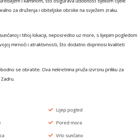
a uređajem i kaminom, što osigurava udobnost tijekom cijele
dealno za druženja i obiteljske obroke na svježem zraku.
o sunčanoj i tihoj lokaciji, neposredno uz more, s lijepim pogledom
ojoj mirnoći i atraktivnosti, što dodatno doprinosi kvaliteti
bodno se obratite. Ova nekretnina pruža izvrsnu priliku za
u Zadru.
Lijep pogled
e
Pored mora
ca
Vrlo sunčano