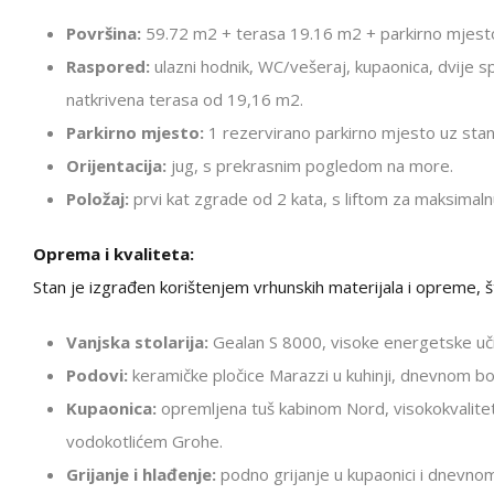
Površina:
59.72 m2 + terasa 19.16 m2 + parkirno mjes
Raspored:
ulazni hodnik, WC/vešeraj, kupaonica, dvije s
natkrivena terasa od 19,16 m2.
Parkirno mjesto:
1 rezervirano parkirno mjesto uz stan
Orijentacija:
jug, s prekrasnim pogledom na more.
Položaj:
prvi kat zgrade od 2 kata, s liftom za maksimal
Oprema i kvaliteta:
Stan je izgrađen korištenjem vrhunskih materijala i opreme,
Vanjska stolarija:
Gealan S 8000, visoke energetske uči
Podovi:
keramičke pločice Marazzi u kuhinji, dnevnom bo
Kupaonica:
opremljena tuš kabinom Nord, visokokvalit
vodokotlićem Grohe.
Grijanje i hlađenje:
podno grijanje u kupaonici i dnevnom 