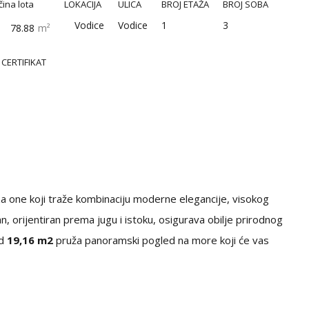
čina lota
LOKACIJA
ULICA
BROJ ETAŽA
BROJ SOBA
Vodice
Vodice
1
3
78.88
m²
CERTIFIKAT
a one koji traže kombinaciju moderne elegancije, visokog
 orijentiran prema jugu i istoku, osigurava obilje prirodnog
od
19,16 m2
pruža panoramski pogled na more koji će vas