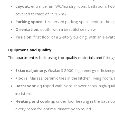
Layout:
entrance hall, WC/laundry room, bathroom, two b
covered terrace of 19.16 m2.
Parking space:
1 reserved parking space next to the a
Orientation:
south, with a beautiful sea view.
Position:
first floor of a 2-story building, with an elev
Equipment and quality:
The apartment is built using top-quality materials and fittin
External joinery:
Gealan S 8000, high energy efficiency.
Floors:
Marazzi ceramic tiles in the kitchen, living roo
Bathroom:
equipped with Nord shower cabin, high-quali
in cistern.
Heating and cooling:
underfloor heating in the bathroom
every room for optimal climate year-round.