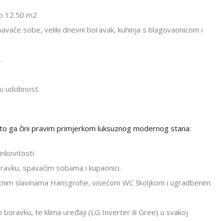
to 12.50 m2
pavaće sobe, veliki dnevni boravak, kuhinja s blagovaonicom i
.
nu udobnost.
 što ga čini pravim primjerkom luksuznog modernog stana:
nkovitosti.
ravku, spavaćim sobama i kupaonici.
etnim slavinama Hansgrohe, visećom WC školjkom i ugradbenim
boravku, te klima uređaji (LG Inverter ili Gree) u svakoj