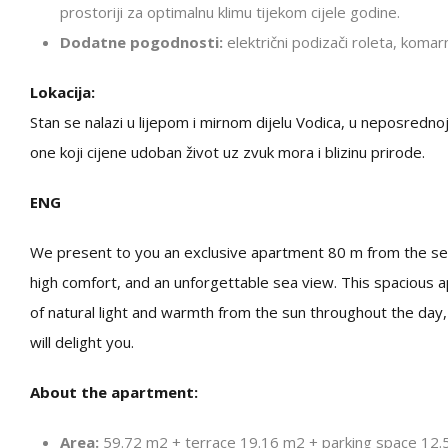
prostoriji za optimalnu klimu tijekom cijele godine.
Dodatne pogodnosti:
električni podizači roleta, komarni
Lokacija:
Stan se nalazi u lijepom i mirnom dijelu Vodica, u neposrednoj 
one koji cijene udoban život uz zvuk mora i blizinu prirode.
ENG
We present to you an exclusive apartment 80 m from the sea
high comfort, and an unforgettable sea view. This spacious 
of natural light and warmth from the sun throughout the day,
will delight you.
About the apartment:
Area:
59.72 m2 + terrace 19.16 m2 + parking space 12