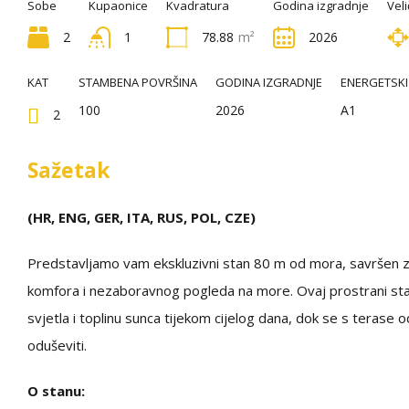
Sobe
Kupaonice
Kvadratura
Godina izgradnje
Veli
2
1
78.88
m²
2026
KAT
STAMBENA POVRŠINA
GODINA IZGRADNJE
ENERGETSKI 
100
2026
A1
2
Sažetak
(HR, ENG, GER, ITA, RUS, POL, CZE)
Predstavljamo vam ekskluzivni stan 80 m od mora, savršen z
komfora i nezaboravnog pogleda na more. Ovaj prostrani stan,
svjetla i toplinu sunca tijekom cijelog dana, dok se s terase 
oduševiti.
O stanu: