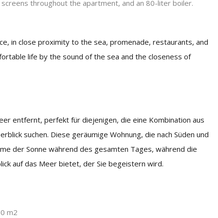
ect screens throughout the apartment, and an 80-liter boiler.
ice, in close proximity to the sea, promenade, restaurants, and
fortable life by the sound of the sea and the closeness of
r entfernt, perfekt für diejenigen, die eine Kombination aus
rblick suchen. Diese geräumige Wohnung, die nach Süden und
d Wärme der Sonne während des gesamten Tages, während die
k auf das Meer bietet, der Sie begeistern wird.
50 m2