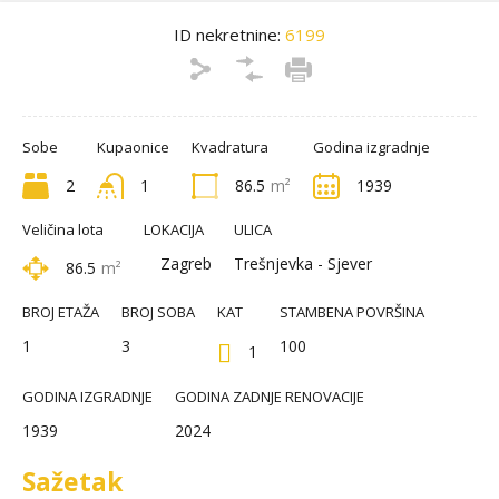
ID nekretnine:
6199
Sobe
Kupaonice
Kvadratura
Godina izgradnje
2
1
86.5
m²
1939
Veličina lota
LOKACIJA
ULICA
Zagreb
Trešnjevka - Sjever
86.5
m²
BROJ ETAŽA
BROJ SOBA
KAT
STAMBENA POVRŠINA
1
3
100
1
GODINA IZGRADNJE
GODINA ZADNJE RENOVACIJE
1939
2024
Sažetak