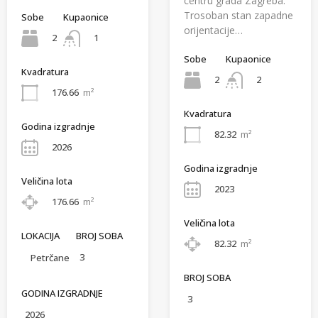
centru grada Zagreba.
Trosoban stan zapadne
Sobe
Kupaonice
orijentacije…
2
1
Sobe
Kupaonice
Kvadratura
2
2
176.66
m²
Kvadratura
Godina izgradnje
82.32
m²
2026
Godina izgradnje
Veličina lota
2023
176.66
m²
Veličina lota
LOKACIJA
BROJ SOBA
82.32
m²
3
Petrčane
BROJ SOBA
GODINA IZGRADNJE
3
2026