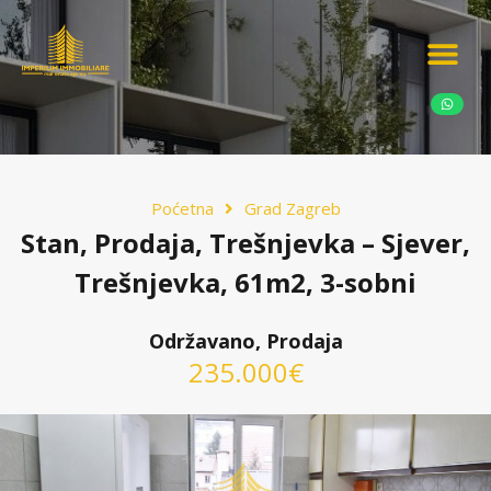
Ponudite nekretn
Potražnja nekret
Luksuzne nekretn
Poćetna
Grad Zagreb
Stan, Prodaja, Trešnjevka – Sjever,
Trešnjevka, 61m2, 3-sobni
Održavano, Prodaja
235.000€