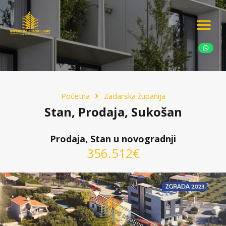
Ponudite nekretn
Potražnja nekret
Luksuzne nekretn
Poćetna
Zadarska županija
Stan, Prodaja, Sukošan
Prodaja, Stan u novogradnji
356.512€