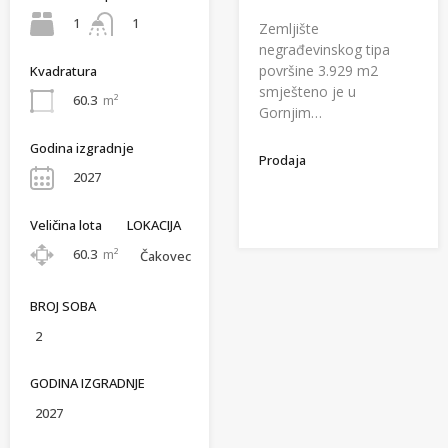
1
1
Zemljište
negrađevinskog tipa
površine 3.929 m2
Kvadratura
smješteno je u
60.3
m²
Gornjim…
Godina izgradnje
Prodaja
2027
Veličina lota
LOKACIJA
60.3
m²
Čakovec
BROJ SOBA
2
GODINA IZGRADNJE
2027