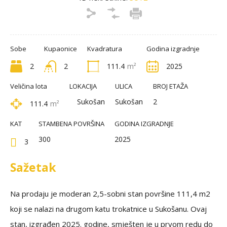
Sobe
Kupaonice
Kvadratura
Godina izgradnje
2
2
111.4
m²
2025
Veličina lota
LOKACIJA
ULICA
BROJ ETAŽA
Sukošan
Sukošan
2
111.4
m²
KAT
STAMBENA POVRŠINA
GODINA IZGRADNJE
300
2025
3
Sažetak
Na prodaju je moderan 2,5-sobni stan površine 111,4 m2
koji se nalazi na drugom katu trokatnice u Sukošanu. Ovaj
stan, izgrađen 2025. godine, smješten je u prvom redu do