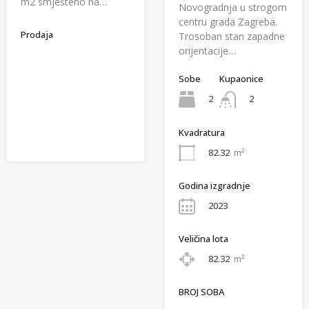
m2 smješteno na…
Novogradnja u strogom
centru grada Zagreba.
Prodaja
Trosoban stan zapadne
orijentacije…
Sobe
Kupaonice
2
2
Kvadratura
82.32
m²
Godina izgradnje
2023
Veličina lota
82.32
m²
BROJ SOBA