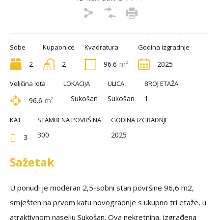
Sobe
Kupaonice
Kvadratura
Godina izgradnje
2
2
96.6
m²
2025
Veličina lota
LOKACIJA
ULICA
BROJ ETAŽA
Sukošan
Sukošan
1
96.6
m²
KAT
STAMBENA POVRŠINA
GODINA IZGRADNJE
300
2025
3
Sažetak
U ponudi je moderan 2,5-sobni stan površine 96,6 m2,
smješten na prvom katu novogradnje s ukupno tri etaže, u
atraktivnom naselju Sukošan. Ova nekretnina, izgrađena