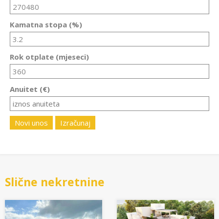
Kamatna stopa (%)
Rok otplate (mjeseci)
Anuitet (€)
Novi unos
Izračunaj
Slične nekretnine