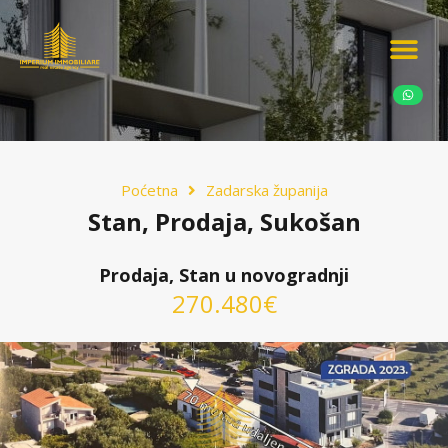
Ponudite nekretn
Potražnja nekret
Luksuzne nekretn
Poćetna
Zadarska županija
Stan, Prodaja, Sukošan
Prodaja, Stan u novogradnji
270.480€