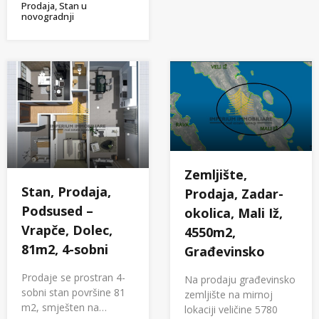
Prodaja, Stan u
novogradnji
Zemljište,
Stan, Prodaja,
Prodaja, Zadar-
Podsused –
okolica, Mali Iž,
Vrapče, Dolec,
4550m2,
81m2, 4-sobni
Građevinsko
Prodaje se prostran 4-
Na prodaju građevinsko
sobni stan površine 81
zemljište na mirnoj
m2, smješten na…
lokaciji veličine 5780