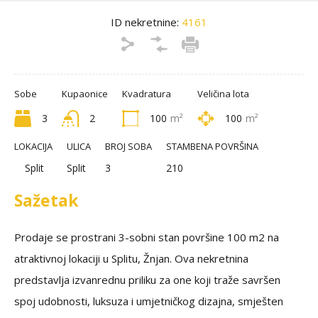
ID nekretnine:
4161
Sobe
Kupaonice
Kvadratura
Veličina lota
3
2
100
m²
100
m²
LOKACIJA
ULICA
BROJ SOBA
STAMBENA POVRŠINA
Split
Split
3
210
Sažetak
Prodaje se prostrani 3-sobni stan površine 100 m2 na
atraktivnoj lokaciji u Splitu, Žnjan. Ova nekretnina
predstavlja izvanrednu priliku za one koji traže savršen
spoj udobnosti, luksuza i umjetničkog dizajna, smješten