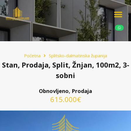
Ponudite nekretn
Potražnja nekret
Luksuzne nekretn
Poćetna
Splitsko-dalmatinska županija
Stan, Prodaja, Split, Žnjan, 100m2, 3-
sobni
Obnovljeno, Prodaja
615.000€