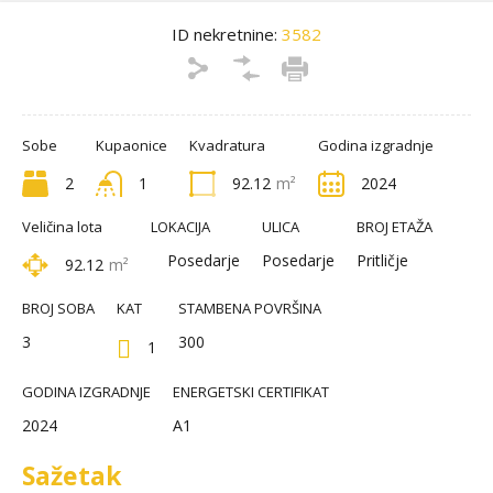
ID nekretnine:
3582
Sobe
Kupaonice
Kvadratura
Godina izgradnje
2
1
92.12
m²
2024
Veličina lota
LOKACIJA
ULICA
BROJ ETAŽA
Posedarje
Posedarje
Pritličje
92.12
m²
BROJ SOBA
KAT
STAMBENA POVRŠINA
3
300
1
GODINA IZGRADNJE
ENERGETSKI CERTIFIKAT
2024
A1
Sažetak