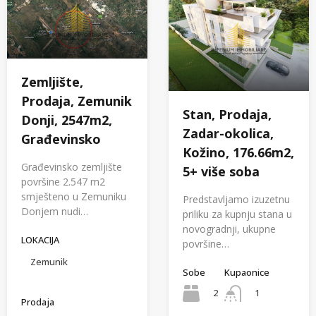
Zemljište,
Prodaja, Zemunik
Stan, Prodaja,
Donji, 2547m2,
Zadar-okolica,
Građevinsko
Kožino, 176.66m2,
Građevinsko zemljište
5+ više soba
površine 2.547 m2
smješteno u Zemuniku
Predstavljamo izuzetnu
Donjem nudi…
priliku za kupnju stana u
novogradnji, ukupne
LOKACIJA
površine…
Zemunik
Sobe
Kupaonice
2
1
Prodaja