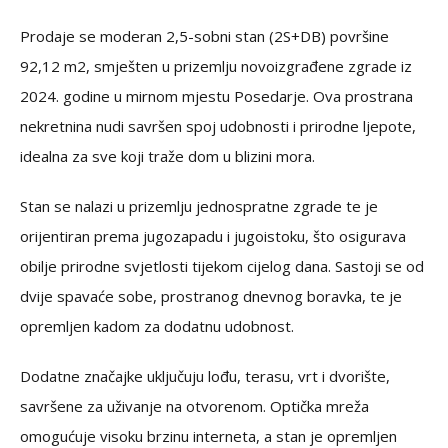
Prodaje se moderan 2,5-sobni stan (2S+DB) površine
92,12 m2, smješten u prizemlju novoizgrađene zgrade iz
2024. godine u mirnom mjestu Posedarje. Ova prostrana
nekretnina nudi savršen spoj udobnosti i prirodne ljepote,
idealna za sve koji traže dom u blizini mora.
Stan se nalazi u prizemlju jednospratne zgrade te je
orijentiran prema jugozapadu i jugoistoku, što osigurava
obilje prirodne svjetlosti tijekom cijelog dana. Sastoji se od
dvije spavaće sobe, prostranog dnevnog boravka, te je
opremljen kadom za dodatnu udobnost.
Dodatne značajke uključuju lođu, terasu, vrt i dvorište,
savršene za uživanje na otvorenom. Optička mreža
omogućuje visoku brzinu interneta, a stan je opremljen