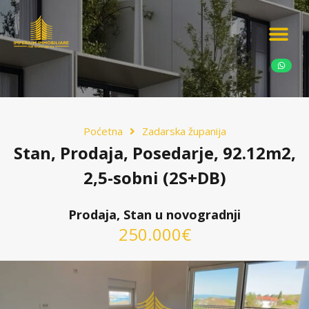
Ponudite nekretn
Potražnja nekret
Luksuzne nekretn
Poćetna
Zadarska županija
Stan, Prodaja, Posedarje, 92.12m2,
2,5-sobni (2S+DB)
Prodaja, Stan u novogradnji
250.000€