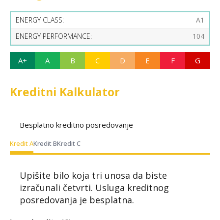
ENERGY CLASS:
A1
ENERGY PERFORMANCE:
104
A+
A
B
C
D
E
F
G
Kreditni Kalkulator
Besplatno kreditno posredovanje
Kredit A
Kredit B
Kredit C
Upišite bilo koja tri unosa da biste
izračunali četvrti. Usluga kreditnog
posredovanja je besplatna.