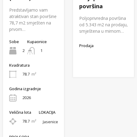
površina
Predstavljamo vam
atraktivan stan površine
Poljoprivredna površina
78,7 m2 smješten na
od 5.343 m2 na prodaju,
prvom…
smještena u mirnom…
Sobe
Kupaonice
Prodaja
2
1
Kvadratura
78.7
m²
Godina izgradnje
2026
Veličina lota
LOKACIJA
78.7
m²
Jasenice