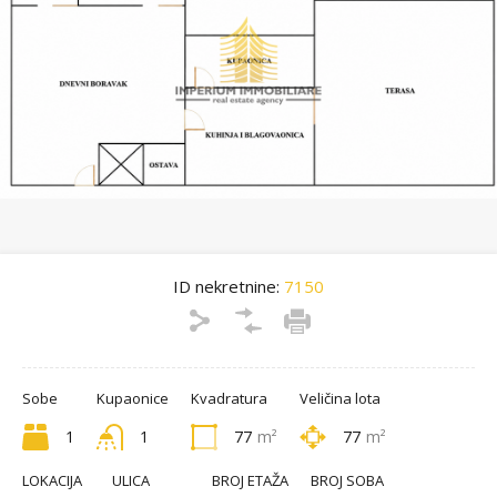
ID nekretnine:
7150
Sobe
Kupaonice
Kvadratura
Veličina lota
1
1
77
m²
77
m²
LOKACIJA
ULICA
BROJ ETAŽA
BROJ SOBA