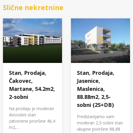
Slične nekretnine
Stan, Prodaja,
Stan, Prodaja,
Čakovec,
Jasenice,
Martane, 54.2m2,
Maslenica,
2-sobni
88.88m2, 2,5-
sobni (2S+DB)
Na prodaju je moderan
dvosobni stan
Predstavljamo vam
zatvorene površine 46,4
moderan 2,5-sobni stan
m2,…
ukupne površine 88,88