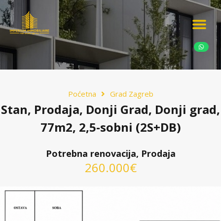
Ponudite nekretn
Potražnja nekret
Luksuzne nekretn
Poćetna
Grad Zagreb
Stan, Prodaja, Donji Grad, Donji grad,
77m2, 2,5-sobni (2S+DB)
Potrebna renovacija, Prodaja
260.000€