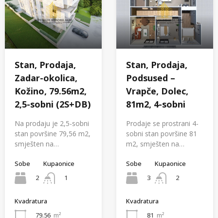
Stan, Prodaja,
Stan, Prodaja,
Zadar-okolica,
Podsused –
Kožino, 79.56m2,
Vrapče, Dolec,
2,5-sobni (2S+DB)
81m2, 4-sobni
Na prodaju je 2,5-sobni
Prodaje se prostrani 4-
stan površine 79,56 m2,
sobni stan površine 81
smješten na…
m2, smješten na…
Sobe
Kupaonice
Sobe
Kupaonice
2
3
1
2
Kvadratura
Kvadratura
79.56
m²
81
m²