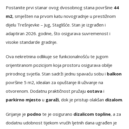
Postanite prvi stanar ovog dvosobnog stana površine
44
m2
, smješten na prvom katu novogradnje u prestižnom
dijelu Trešnjevke – Jug, Staglišće. Stan je izgrađen i
adaptiran 2026. godine, što osigurava suvremenost i
visoke standarde gradnje.
Ova nekretnina odlikuje se funkcionalnošću te jugom
orijentiranom pozicijom koja prostoru osigurava obilje
prirodnog svjetla. Stan sadrži jednu spavaću sobu i
balkon
površine 5 m2, idealan za opuštanje ili uživanje na
otvorenom. Dodatnu praktičnost pružaju
ostava
i
parkirno mjesto
u
garaži
, dok je pristup olakšan
dizalom
.
Grijanje je
podno
te je osigurano
dizalicom topline
, a za
dodatnu udobnost tijekom vrućih ljetnih dana ugrađen je