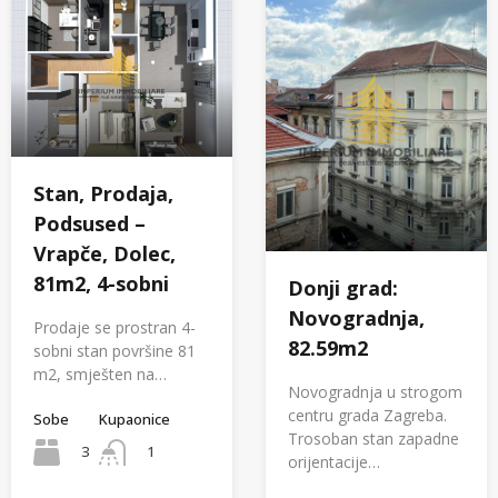
Stan, Prodaja,
Podsused –
Vrapče, Dolec,
81m2, 4-sobni
Donji grad:
Novogradnja,
Prodaje se prostran 4-
82.59m2
sobni stan površine 81
m2, smješten na…
Novogradnja u strogom
centru grada Zagreba.
Sobe
Kupaonice
Trosoban stan zapadne
3
1
orijentacije…