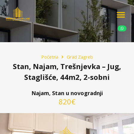
Ponudite nekretn
Potražnja nekret
Luksuzne nekretn
Poćetna
Grad Zagreb
Stan, Najam, Trešnjevka – Jug,
Staglišće, 44m2, 2-sobni
Najam, Stan u novogradnji
820€