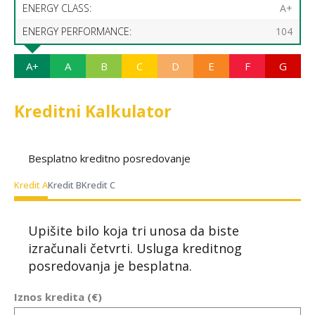
ENERGY CLASS:
A+
ENERGY PERFORMANCE:
104
A+
A
B
C
D
E
F
G
Kreditni Kalkulator
Besplatno kreditno posredovanje
Kredit A
Kredit B
Kredit C
Upišite bilo koja tri unosa da biste
izračunali četvrti. Usluga kreditnog
posredovanja je besplatna.
Iznos kredita (€)