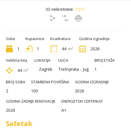
ID nekretnine:
7271
Sobe
Kupaonice
Kvadratura
Godina izgradnje
1
1
44
m²
2026
Veličina lota
LOKACIJA
ULICA
BROJ ETAŽA
Zagreb
Trešnjevka - Jug
1
44
m²
BROJ SOBA
STAMBENA POVRŠINA
GODINA IZGRADNJE
2
100
2026
GODINA ZADNJE RENOVACIJE
ENERGETSKI CERTIFIKAT
2026
A+
Sažetak