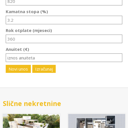
Kamatna stopa (%)
Rok otplate (mjeseci)
Anuitet (€)
Novi unos
Izračunaj
Slične nekretnine