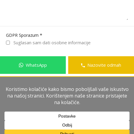
*
GDPR Sporazum
Suglasan sam dati osobne informacije
WhatsApp
Nazovite odmah
Pošalji poruku
Ivan Domagoj Račić