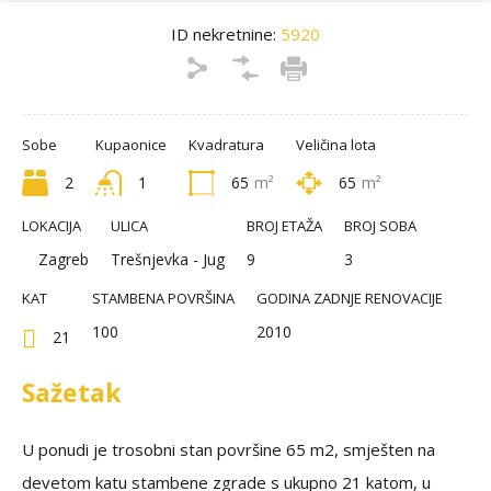
ID nekretnine:
5920
Sobe
Kupaonice
Kvadratura
Veličina lota
2
1
65
m²
65
m²
LOKACIJA
ULICA
BROJ ETAŽA
BROJ SOBA
Zagreb
Trešnjevka - Jug
9
3
KAT
STAMBENA POVRŠINA
GODINA ZADNJE RENOVACIJE
100
2010
21
Sažetak
U ponudi je trosobni stan površine 65 m2, smješten na
devetom katu stambene zgrade s ukupno 21 katom, u