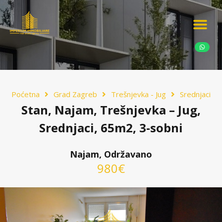
Ponudite nekretn
Potražnja nekret
Luksuzne nekretn
Poćetna
Grad Zagreb
Trešnjevka - Jug
Srednjaci
Stan, Najam, Trešnjevka – Jug,
Srednjaci, 65m2, 3-sobni
Najam, Održavano
980€