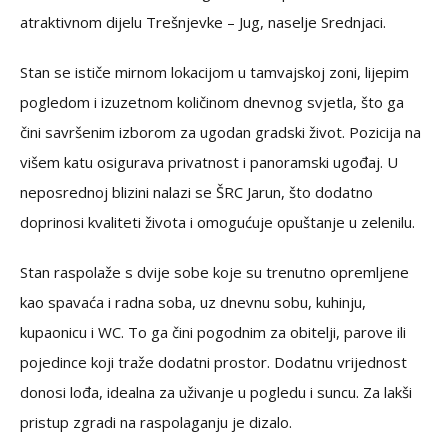
atraktivnom dijelu Trešnjevke – Jug, naselje Srednjaci.
Stan se ističe mirnom lokacijom u tamvajskoj zoni, lijepim
pogledom i izuzetnom količinom dnevnog svjetla, što ga
čini savršenim izborom za ugodan gradski život. Pozicija na
višem katu osigurava privatnost i panoramski ugođaj. U
neposrednoj blizini nalazi se ŠRC Jarun, što dodatno
doprinosi kvaliteti života i omogućuje opuštanje u zelenilu.
Stan raspolaže s dvije sobe koje su trenutno opremljene
kao spavaća i radna soba, uz dnevnu sobu, kuhinju,
kupaonicu i WC. To ga čini pogodnim za obitelji, parove ili
pojedince koji traže dodatni prostor. Dodatnu vrijednost
donosi lođa, idealna za uživanje u pogledu i suncu. Za lakši
pristup zgradi na raspolaganju je dizalo.