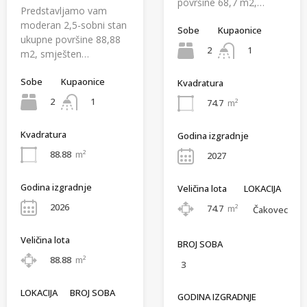
površine 68,7 m2,…
Predstavljamo vam
moderan 2,5-sobni stan
Sobe
Kupaonice
ukupne površine 88,88
2
1
m2, smješten…
Sobe
Kupaonice
Kvadratura
2
1
74.7
m²
Kvadratura
Godina izgradnje
88.88
m²
2027
Godina izgradnje
Veličina lota
LOKACIJA
2026
74.7
m²
Čakovec
Veličina lota
BROJ SOBA
88.88
m²
3
LOKACIJA
BROJ SOBA
GODINA IZGRADNJE