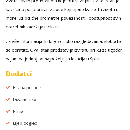
života i svim prednostima koje pruža Žnjan. Uz to, stan je
savršeno pozicioniran za one koji cijene kvalitetu života uz
more, uz odlične prometne povezanosti i dostupnost svih
potrebnih sadržaja u blizini.
Za više informacija ili dogovor oko razgledavanja, slobodno
se obratite. Ovaj stan predstavlja izvrsnu priliku za ugodan
najam na jednoj od najpoželjnijih lokacija u Splitu.
Dodatci
Blizina prirode
Dizajnersko
Klima
Lijep pogled