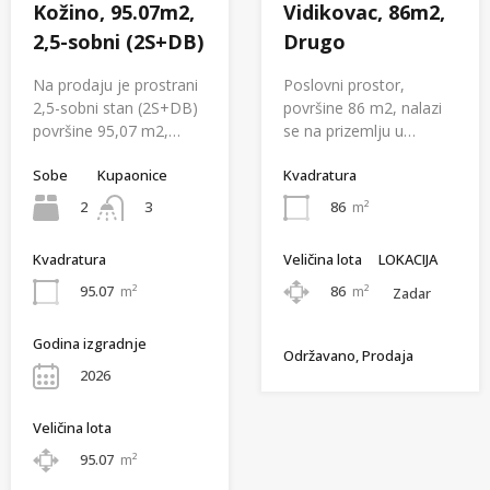
Vidikovac, 86m2,
Kožino, 95.07m2,
Drugo
2,5-sobni (2S+DB)
Poslovni prostor,
Na prodaju je prostrani
površine 86 m2, nalazi
2,5-sobni stan (2S+DB)
se na prizemlju u…
površine 95,07 m2,…
Kvadratura
Sobe
Kupaonice
86
m²
2
3
Veličina lota
LOKACIJA
Kvadratura
86
m²
95.07
m²
Zadar
Godina izgradnje
Održavano, Prodaja
2026
Veličina lota
95.07
m²