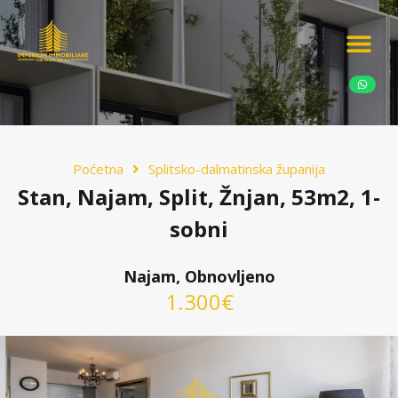
Ponudite nekretn
Potražnja nekret
Luksuzne nekretn
Poćetna
Splitsko-dalmatinska županija
Stan, Najam, Split, Žnjan, 53m2, 1-
sobni
Najam, Obnovljeno
1.300€