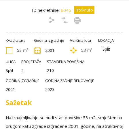
ID nekretnine:
6045
Istaknuto
Kvadratura
Godina izgradnje
Veličina lota
LOKACIJA
Split
53
m²
2001
53
m²
ULICA
BROJ ETAŽA
STAMBENA POVRŠINA
Split
2
210
GODINA IZGRADNJE
GODINA ZADNJE RENOVACIJE
2001
2023
Sažetak
Na iznajmljivanje se nudi stan površine 53 m2, smješten na
drugom katu zgrade izgrađene 2001. godine, na atraktivnoj