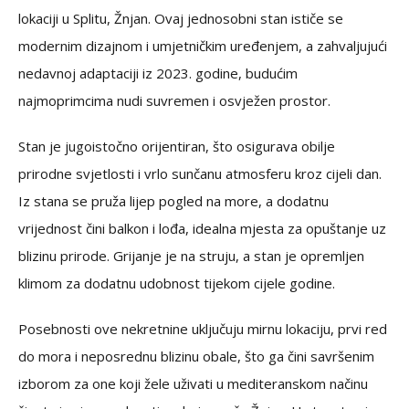
lokaciji u Splitu, Žnjan. Ovaj jednosobni stan ističe se
modernim dizajnom i umjetničkim uređenjem, a zahvaljujući
nedavnoj adaptaciji iz 2023. godine, budućim
najmoprimcima nudi suvremen i osvježen prostor.
Stan je jugoistočno orijentiran, što osigurava obilje
prirodne svjetlosti i vrlo sunčanu atmosferu kroz cijeli dan.
Iz stana se pruža lijep pogled na more, a dodatnu
vrijednost čini balkon i lođa, idealna mjesta za opuštanje uz
blizinu prirode. Grijanje je na struju, a stan je opremljen
klimom za dodatnu udobnost tijekom cijele godine.
Posebnosti ove nekretnine uključuju mirnu lokaciju, prvi red
do mora i neposrednu blizinu obale, što ga čini savršenim
izborom za one koji žele uživati u mediteranskom načinu