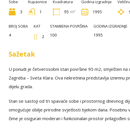
Sobe
Kupaonice
Kvadratura
Godina izgradnje
Veličin
3
1
95
m²
1995
BROJ SOBA
KAT
STAMBENA POVRŠINA
GODINA IZGRADNJE
4
100
1995
2
Sažetak
U ponudi je četverosobni stan površine 95 m2, smješten na
Zagreba – Sveta Klara. Ova nekretnina predstavlja iznimnu p
dijelu grada.
Stan se sastoji od tri spavaće sobe i prostornog dnevnog dije
omogućuje obilje prirodne svjetlosti tijekom dana. Posebnu 
čime je osiguran moderan i funkcionalan prostor prilagođe