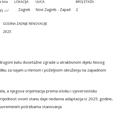
a lota
LOKACIJA
ULICA
BROJ ETAŽA
Zagreb
Novi Zagreb - Zapad
2
95
m²
GODINA ZADNJE RENOVACIJE
2025
 drugom katu dvoetažne zgrade u atraktivnom dijelu Novog
riliku za najam u mirnom i poželjnom okruženju na zapadnom
la, a njegova orijentacija prema istoku i sjeveroistoku
vrijednost ovom stanu daje nedavna adaptacija iz 2025. godine,
n suvremenim potrebama stanovanja.