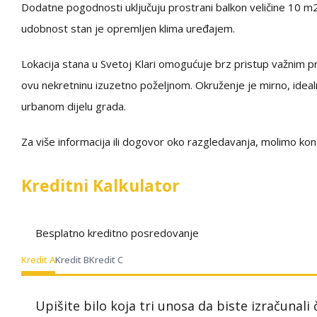
Dodatne pogodnosti uključuju prostrani balkon veličine 10 m2, 
udobnost stan je opremljen klima uređajem.
Lokacija stana u Svetoj Klari omogućuje brz pristup važnim pro
ovu nekretninu izuzetno poželjnom. Okruženje je mirno, idealno 
urbanom dijelu grada.
Za više informacija ili dogovor oko razgledavanja, molimo kont
Kreditni Kalkulator
Besplatno kreditno posredovanje
Kredit A
Kredit B
Kredit C
Upišite bilo koja tri unosa da biste izračunali