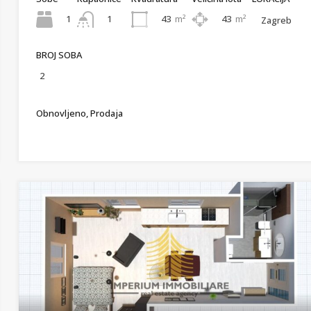
1
43
m²
43
m²
1
Zagreb
BROJ SOBA
2
Obnovljeno, Prodaja