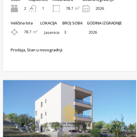
2
78.7
m²
2026
1
Veličina lota
LOKACIJA
BROJ SOBA
GODINA IZGRADNJE
78.7
m²
3
2026
Jasenice
Prodaja, Stan u novogradnji