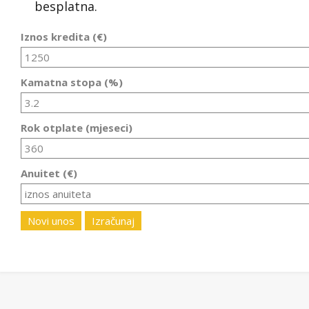
besplatna.
Iznos kredita (€)
Kamatna stopa (%)
Rok otplate (mjeseci)
Anuitet (€)
Novi unos
Izračunaj