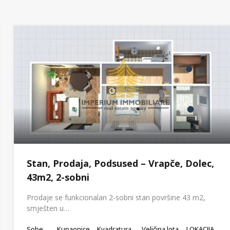
Stan, Prodaja, Podsused – Vrapče, Dolec,
43m2, 2-sobni
Prodaje se funkcionalan 2-sobni stan površine 43 m2,
smješten u…
Sobe
Kupaonice
Kvadratura
Veličina lota
LOKACIJA