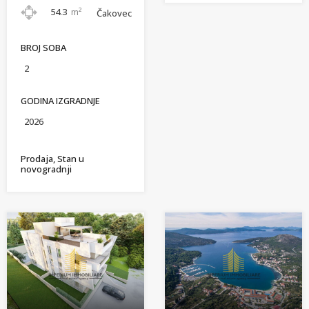
54.3
m²
Čakovec
BROJ SOBA
2
GODINA IZGRADNJE
2026
Prodaja, Stan u
novogradnji