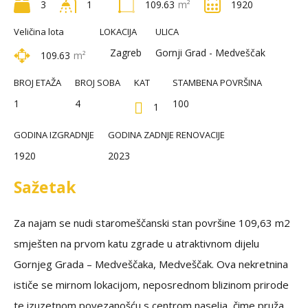
3
1
109.63
m²
1920
Veličina lota
LOKACIJA
ULICA
Zagreb
Gornji Grad - Medveščak
109.63
m²
BROJ ETAŽA
BROJ SOBA
KAT
STAMBENA POVRŠINA
1
4
100
1
GODINA IZGRADNJE
GODINA ZADNJE RENOVACIJE
1920
2023
Sažetak
Za najam se nudi staromeščanski stan površine 109,63 m2
smješten na prvom katu zgrade u atraktivnom dijelu
Gornjeg Grada – Medveščaka, Medveščak. Ova nekretnina
ističe se mirnom lokacijom, neposrednom blizinom prirode
te izuzetnom povezanošću s centrom naselja, čime pruža