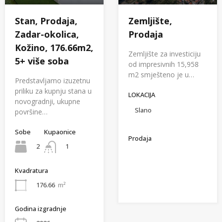
Stan, Prodaja,
Zemljište,
Zadar-okolica,
Prodaja
Kožino, 176.66m2,
Zemljište za investiciju
5+ više soba
od impresivnih 15,958
m2 smješteno je u…
Predstavljamo izuzetnu
priliku za kupnju stana u
LOKACIJA
novogradnji, ukupne
Slano
površine…
Sobe
Kupaonice
Prodaja
2
1
Kvadratura
176.66
m²
Godina izgradnje