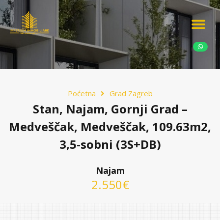
Ponudite nekretn
Potražnja nekret
Luksuzne nekretn
Poćetna
Grad Zagreb
Stan, Najam, Gornji Grad –
Medveščak, Medveščak, 109.63m2,
3,5-sobni (3S+DB)
Najam
2.550€