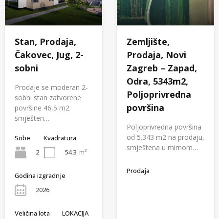
Stan, Prodaja,
Zemljište,
Čakovec, Jug, 2-
Prodaja, Novi
sobni
Zagreb – Zapad,
Odra, 5343m2,
Prodaje se moderan 2-
Poljoprivredna
sobni stan zatvorene
površina
površine 46,5 m2
smješten…
Poljoprivredna površina
od 5.343 m2 na prodaju,
Sobe
Kvadratura
smještena u mirnom…
2
54.3
m²
Prodaja
Godina izgradnje
2026
Veličina lota
LOKACIJA