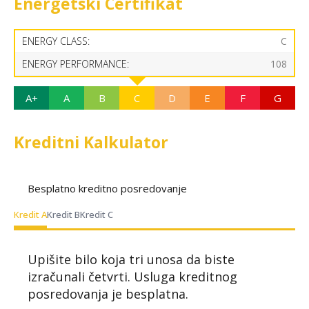
Energetski Certifikat
ENERGY CLASS:
C
ENERGY PERFORMANCE:
108
A+
A
B
C
D
E
F
G
Kreditni Kalkulator
Besplatno kreditno posredovanje
Kredit A
Kredit B
Kredit C
Upišite bilo koja tri unosa da biste
izračunali četvrti. Usluga kreditnog
posredovanja je besplatna.