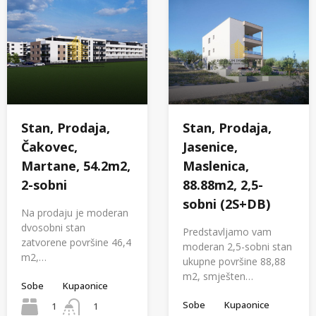
Stan, Prodaja,
Stan, Prodaja,
Čakovec,
Jasenice,
Martane, 54.2m2,
Maslenica,
2-sobni
88.88m2, 2,5-
sobni (2S+DB)
Na prodaju je moderan
dvosobni stan
Predstavljamo vam
zatvorene površine 46,4
moderan 2,5-sobni stan
m2,…
ukupne površine 88,88
m2, smješten…
Sobe
Kupaonice
Sobe
Kupaonice
1
1