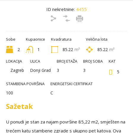
ID nekretnine:
4455
Sobe
Kupaonice
Kvadratura
Veličina lota
2
1
85.22
m²
85.22
m²
LOKACIJA
ULICA
BROJ ETAŽA
BROJ SOBA
KAT
Zagreb
Donji Grad
3
3
5
STAMBENA POVRŠINA
ENERGETSKI CERTIFIKAT
100
C
Sažetak
U ponudi je stan za najam površine 85,22 m2, smješten na
trećem katu stambene zgrade s ukupno pet katova. Ova