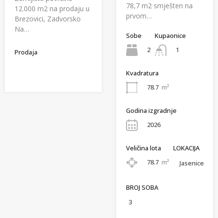
78,7 m2 smješten na
12.000 m2 na prodaju u
prvom…
Brezovici, Zadvorsko
Na…
Sobe
Kupaonice
2
1
Prodaja
Kvadratura
78.7
m²
Godina izgradnje
2026
Veličina lota
LOKACIJA
78.7
m²
Jasenice
BROJ SOBA
3