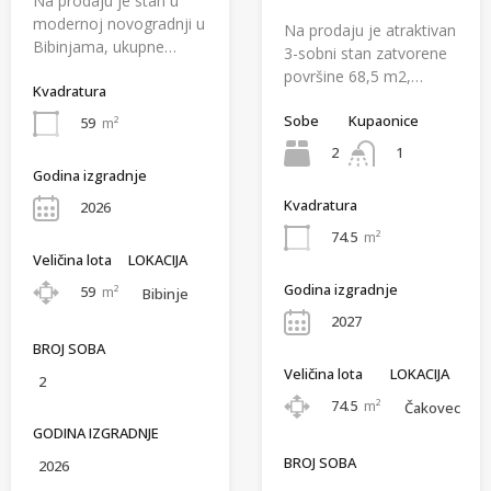
Na prodaju je stan u
modernoj novogradnji u
Na prodaju je atraktivan
Bibinjama, ukupne…
3-sobni stan zatvorene
površine 68,5 m2,…
Kvadratura
Sobe
Kupaonice
59
m²
2
1
Godina izgradnje
Kvadratura
2026
74.5
m²
Veličina lota
LOKACIJA
Godina izgradnje
59
m²
Bibinje
2027
BROJ SOBA
Veličina lota
LOKACIJA
2
74.5
m²
Čakovec
GODINA IZGRADNJE
BROJ SOBA
2026