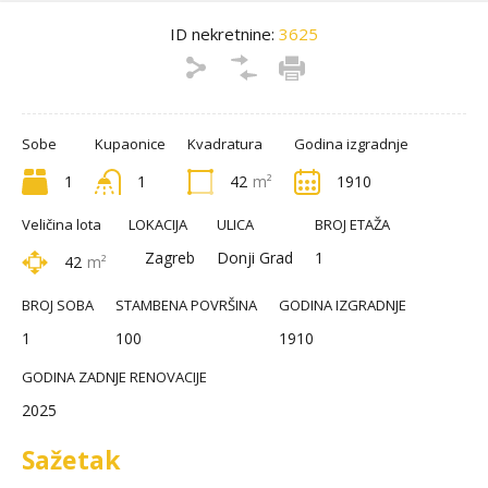
ID nekretnine:
3625
Sobe
Kupaonice
Kvadratura
Godina izgradnje
1
1
42
m²
1910
Veličina lota
LOKACIJA
ULICA
BROJ ETAŽA
Zagreb
Donji Grad
1
42
m²
BROJ SOBA
STAMBENA POVRŠINA
GODINA IZGRADNJE
1
100
1910
GODINA ZADNJE RENOVACIJE
2025
Sažetak