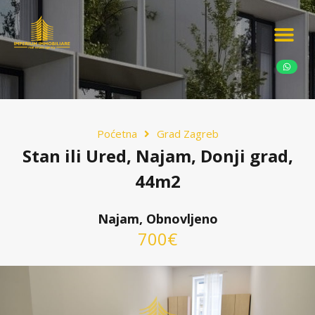
Ponudite nekretn
Potražnja nekret
Luksuzne nekretn
Poćetna
Grad Zagreb
Stan ili Ured, Najam, Donji grad,
44m2
Najam, Obnovljeno
700€