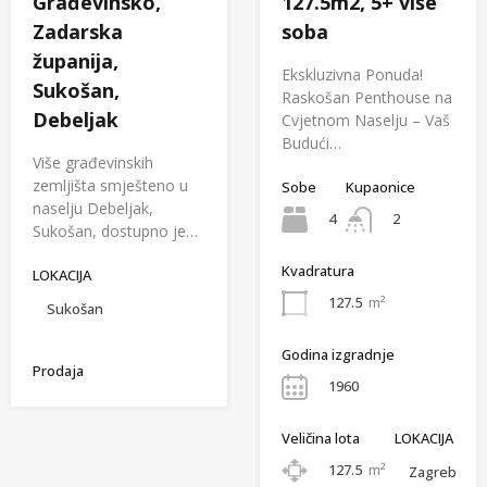
Građevinsko,
127.5m2, 5+ više
Zadarska
soba
županija,
Ekskluzivna Ponuda!
Sukošan,
Raskošan Penthouse na
Debeljak
Cvjetnom Naselju – Vaš
Budući…
Više građevinskih
zemljišta smješteno u
Sobe
Kupaonice
naselju Debeljak,
4
2
Sukošan, dostupno je…
Kvadratura
LOKACIJA
127.5
m²
Sukošan
Godina izgradnje
Prodaja
1960
Veličina lota
LOKACIJA
127.5
m²
Zagreb