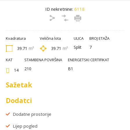
ID nekretnine:
6118
Kvadratura
Veličina lota
ULICA
BROJ ETAŽA
Split
7
39.71
m²
39.71
m²
KAT
STAMBENA POVRŠINA
ENERGETSKI CERTIFIKAT
210
B1
14
Sažetak
Dodatci
Dodatne prostorije
Lijep pogled