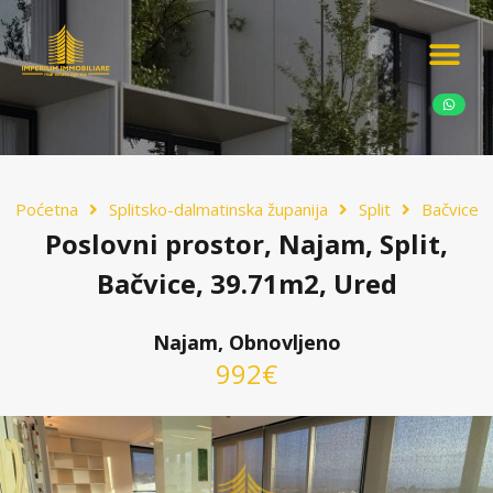
Ponudite nekretn
Potražnja nekret
Luksuzne nekretn
Poćetna
Splitsko-dalmatinska županija
Split
Bačvice
Poslovni prostor, Najam, Split,
Bačvice, 39.71m2, Ured
Najam, Obnovljeno
992€