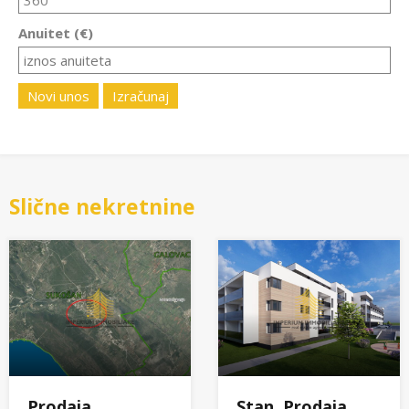
Anuitet (€)
Novi unos
Izračunaj
Slične nekretnine
Prodaja,
Stan, Prodaja,