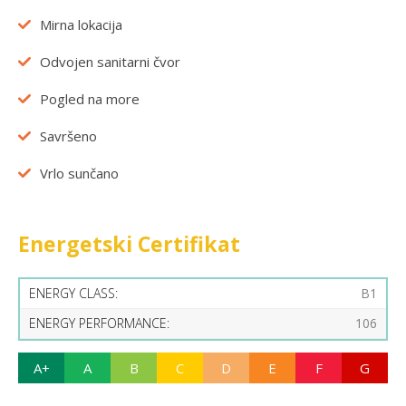
Mirna lokacija
Odvojen sanitarni čvor
Pogled na more
Savršeno
Vrlo sunčano
Energetski Certifikat
ENERGY CLASS:
B1
ENERGY PERFORMANCE:
106
A+
A
B
C
D
E
F
G