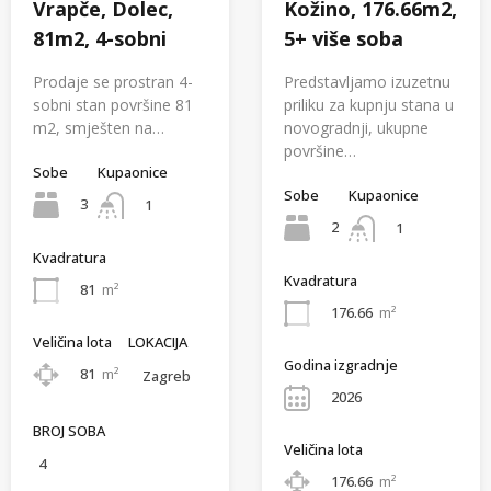
Vrapče, Dolec,
Kožino, 176.66m2,
81m2, 4-sobni
5+ više soba
Prodaje se prostran 4-
Predstavljamo izuzetnu
sobni stan površine 81
priliku za kupnju stana u
m2, smješten na…
novogradnji, ukupne
površine…
Sobe
Kupaonice
Sobe
Kupaonice
3
1
2
1
Kvadratura
Kvadratura
81
m²
176.66
m²
Veličina lota
LOKACIJA
Godina izgradnje
81
m²
Zagreb
2026
BROJ SOBA
Veličina lota
4
176.66
m²