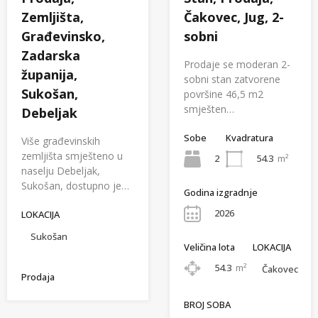
Zemljišta,
Čakovec, Jug, 2-
Građevinsko,
sobni
Zadarska
Prodaje se moderan 2-
županija,
sobni stan zatvorene
Sukošan,
površine 46,5 m2
smješten…
Debeljak
Sobe
Kvadratura
Više građevinskih
zemljišta smješteno u
2
54.3
m²
naselju Debeljak,
Sukošan, dostupno je…
Godina izgradnje
2026
LOKACIJA
Sukošan
Veličina lota
LOKACIJA
54.3
m²
Čakovec
Prodaja
BROJ SOBA