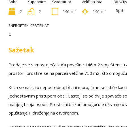
Sobe
Kupaonice
Kvadratura
Veličina lota
LOKACIJA
Split
2
2
146
m²
146
m²
ENERGETSKI CERTIFIKAT
C
Sažetak
Prodaje se samostojeća kuća površine 146 m2 smještena u at
prostor i prostire se na parceli veličine 750 m2, što omoguću
Kuća se nalazi u neposrednoj blizini mora, čime se ističe kao
jednostavnim pristupom obali. Sastoji se od dvije spavaće sob
manjeg broja osoba. Prostrani balkon omogućuje uživanje u 
opuštanje ili druženja na otvorenom.