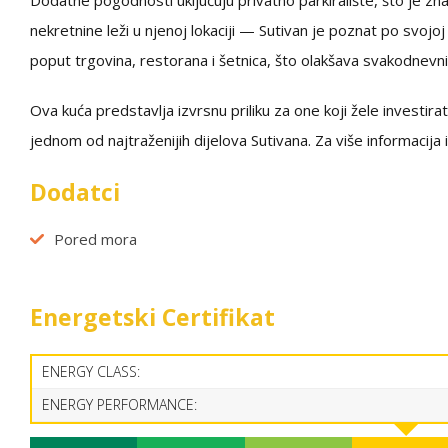
Dodatne pogodnosti uključuju privatno parkiralište, što je 
nekretnine leži u njenoj lokaciji — Sutivan je poznat po svojoj
poput trgovina, restorana i šetnica, što olakšava svakodnevni 
Ova kuća predstavlja izvrsnu priliku za one koji žele investira
jednom od najtraženijih dijelova Sutivana. Za više informacija
Dodatci
Pored mora
Energetski Certifikat
ENERGY CLASS:
ENERGY PERFORMANCE: