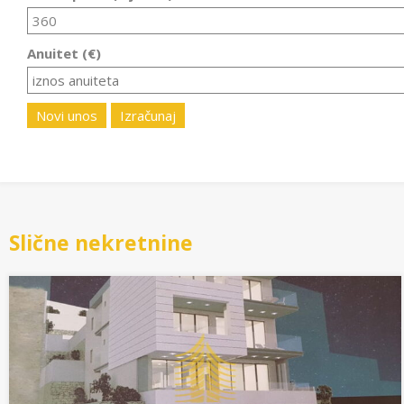
Anuitet (€)
Novi unos
Izračunaj
Slične nekretnine