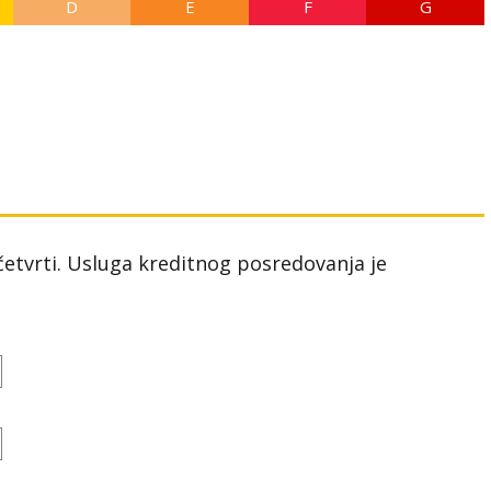
D
E
F
G
 četvrti. Usluga kreditnog posredovanja je