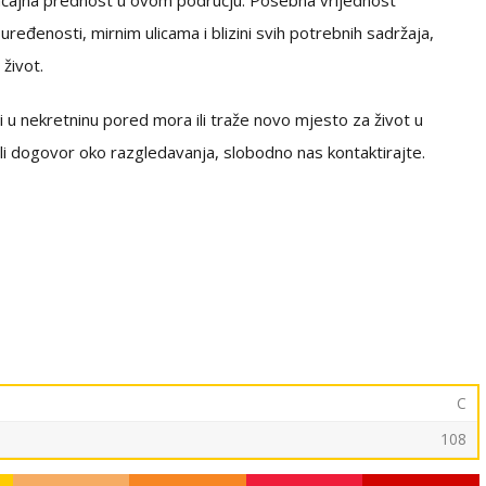
značajna prednost u ovom području. Posebna vrijednost
 uređenosti, mirnim ulicama i blizini svih potrebnih sadržaja,
život.
ti u nekretninu pored mora ili traže novo mjesto za život u
 ili dogovor oko razgledavanja, slobodno nas kontaktirajte.
C
108