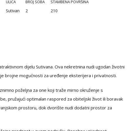
ULICA
BROJ SOBA
STAMBENA POVRŠINA
Sutivan
2
210
raktivnom dijelu Sutivana. Ova nekretnina nudi ugodan životni
je brojne mogućnosti za uređenje eksterijera i privatnosti.
 iznimno poželjna za one koji traže mirno okruženje s
e, pružajući optimalan raspored za obiteljski život ili boravak
vanjskom prostoru, dok dvorište nudi dodatni prostor za