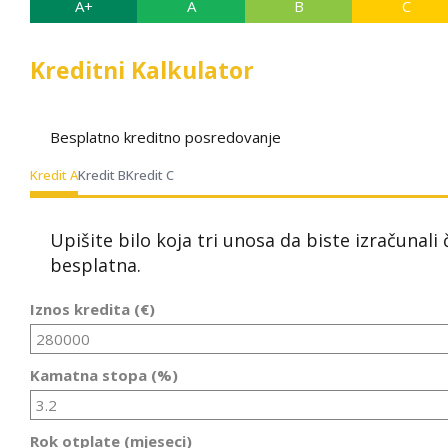
A+
A
B
C
Kreditni Kalkulator
Besplatno kreditno posredovanje
Kredit A
Kredit B
Kredit C
Upišite bilo koja tri unosa da biste izračunali
besplatna.
Iznos kredita (€)
Kamatna stopa (%)
Rok otplate (mjeseci)