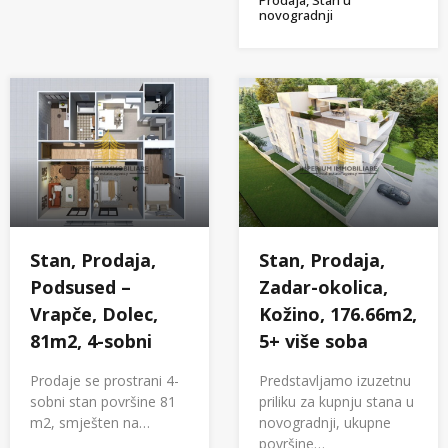
Prodaja, Stan u
novogradnji
Stan, Prodaja,
Stan, Prodaja,
Podsused –
Zadar-okolica,
Vrapče, Dolec,
Kožino, 176.66m2,
81m2, 4-sobni
5+ više soba
Prodaje se prostrani 4-
Predstavljamo izuzetnu
sobni stan površine 81
priliku za kupnju stana u
m2, smješten na…
novogradnji, ukupne
površine…