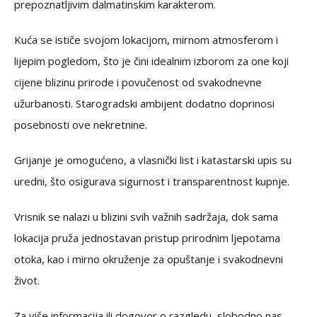
prepoznatljivim dalmatinskim karakterom.
Kuća se ističe svojom lokacijom, mirnom atmosferom i
lijepim pogledom, što je čini idealnim izborom za one koji
cijene blizinu prirode i povučenost od svakodnevne
užurbanosti. Starogradski ambijent dodatno doprinosi
posebnosti ove nekretnine.
Grijanje je omogućeno, a vlasnički list i katastarski upis su
uredni, što osigurava sigurnost i transparentnost kupnje.
Vrisnik se nalazi u blizini svih važnih sadržaja, dok sama
lokacija pruža jednostavan pristup prirodnim ljepotama
otoka, kao i mirno okruženje za opuštanje i svakodnevni
život.
Za više informacija ili dogovor o razgledu, slobodno nas