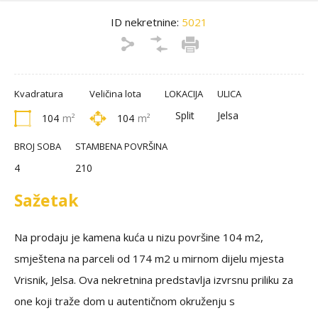
ID nekretnine:
5021
Kvadratura
Veličina lota
LOKACIJA
ULICA
Split
Jelsa
104
m²
104
m²
BROJ SOBA
STAMBENA POVRŠINA
4
210
Sažetak
Na prodaju je kamena kuća u nizu površine 104 m2,
smještena na parceli od 174 m2 u mirnom dijelu mjesta
Vrisnik, Jelsa. Ova nekretnina predstavlja izvrsnu priliku za
one koji traže dom u autentičnom okruženju s