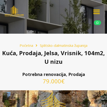
Ponudite nekretn
Potražnja nekret
Luksuzne nekretn
Poćetna
Splitsko-dalmatinska županija
Kuća, Prodaja, Jelsa, Vrisnik, 104m2,
U nizu
Potrebna renovacija, Prodaja
79.000€