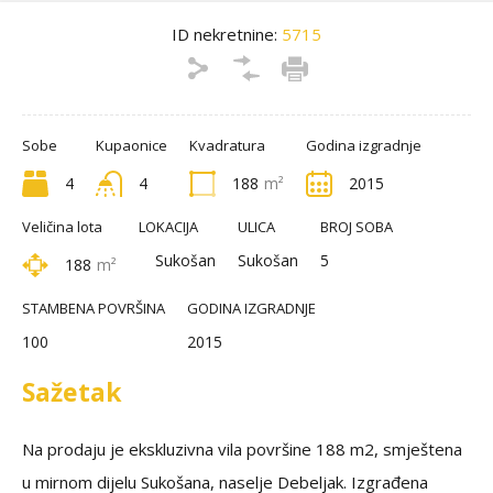
ID nekretnine:
5715
Sobe
Kupaonice
Kvadratura
Godina izgradnje
4
4
188
m²
2015
Veličina lota
LOKACIJA
ULICA
BROJ SOBA
Sukošan
Sukošan
5
188
m²
STAMBENA POVRŠINA
GODINA IZGRADNJE
100
2015
Sažetak
Na prodaju je ekskluzivna vila površine 188 m2, smještena
u mirnom dijelu Sukošana, naselje Debeljak. Izgrađena