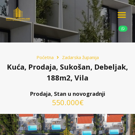
Ponudite nekretn
Potražnja nekret
Luksuzne nekretn
Poćetna
Zadarska županija
Kuća, Prodaja, Sukošan, Debeljak,
188m2, Vila
Prodaja, Stan u novogradnji
550.000€