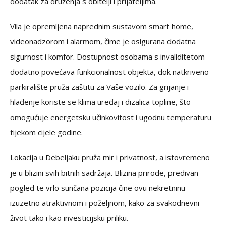
dodatak za druženja s obitelji i prijateljima.
Vila je opremljena naprednim sustavom smart home,
videonadzorom i alarmom, čime je osigurana dodatna
sigurnost i komfor. Dostupnost osobama s invaliditetom
dodatno povećava funkcionalnost objekta, dok natkriveno
parkiralište pruža zaštitu za Vaše vozilo. Za grijanje i
hlađenje koriste se klima uređaj i dizalica topline, što
omogućuje energetsku učinkovitost i ugodnu temperaturu
tijekom cijele godine.
Lokacija u Debeljaku pruža mir i privatnost, a istovremeno
je u blizini svih bitnih sadržaja. Blizina prirode, predivan
pogled te vrlo sunčana pozicija čine ovu nekretninu
izuzetno atraktivnom i poželjnom, kako za svakodnevni
život tako i kao investicijsku priliku.