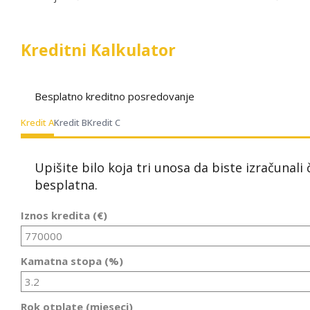
Kreditni Kalkulator
Besplatno kreditno posredovanje
Kredit A
Kredit B
Kredit C
Upišite bilo koja tri unosa da biste izračunali
besplatna.
Iznos kredita (€)
Kamatna stopa (%)
Rok otplate (mjeseci)