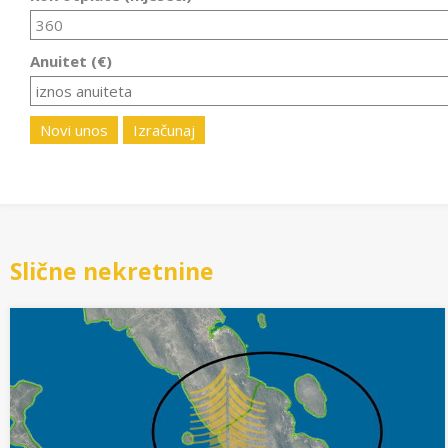
Anuitet (€)
Novi unos
Izračunaj
Slične nekretnine