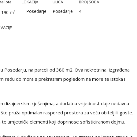
na lota
LOKACIJA
ULICA
BROJ SOBA
Posedarje
Posedarje
4
190
m²
VACIJE
 Posedarju, na parceli od 380 m2. Ova nekretnina, izgrađena
rvom redu do mora s prekrasnim pogledom na more te istoka i
im dizajnerskim rješenjima, a dodatnu vrijednost daje nedavna
 što pruža optimalan raspored prostora za veću obitelj ili goste.
 te umjetnički elementi koji doprinose sofisticiranom dojmu.