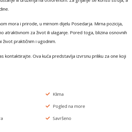
štanje ili druženja na otvorenom. Za grijanje se koristi struja, a
dine.
om mora i prirode, u mirnom dijelu Posedarja. Mirna pozicija,
 atraktivnom za život ili ulaganje. Pored toga, blizina osnovnih
 život praktičnim i ugodnim.
s kontaktirajte. Ova kuća predstavlja izvrsnu priliku za one koji
Klima
Pogled na more
ra
Savršeno