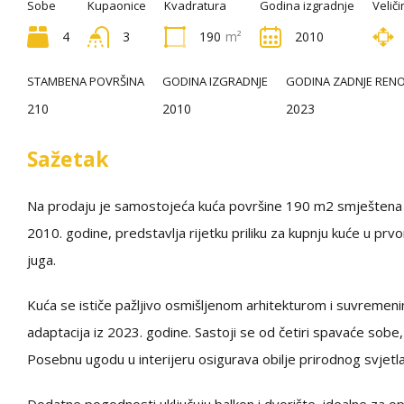
Sobe
Kupaonice
Kvadratura
Godina izgradnje
Veliči
4
3
190
m²
2010
STAMBENA POVRŠINA
GODINA IZGRADNJE
GODINA ZADNJE RENO
210
2010
2023
Sažetak
Na prodaju je samostojeća kuća površine 190 m2 smještena u
2010. godine, predstavlja rijetku priliku za kupnju kuće u p
juga.
Kuća se ističe pažljivo osmišljenom arhitekturom i suvremen
adaptacija iz 2023. godine. Sastoji se od četiri spavaće sobe,
Posebnu ugodu u interijeru osigurava obilje prirodnog svjetla