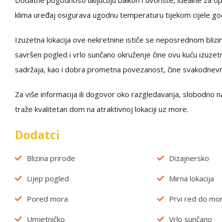
Dodatne pogodnosti uključuju balkon i dvorište, idealne za opu
klima uređaj osigurava ugodnu temperaturu tijekom cijele go
Izuzetna lokacija ove nekretnine ističe se neposrednom blizin
savršen pogled i vrlo sunčano okruženje čine ovu kuću izuzetno
sadržaja, kao i dobra prometna povezanost, čine svakodnevni
Za više informacija ili dogovor oko razgledavanja, slobodno na
traže kvalitetan dom na atraktivnoj lokaciji uz more.
Dodatci
Blizina prirode
Dizajnersko
Lijep pogled
Mirna lokacija
Pored mora
Prvi red do mo
Umjetničko
Vrlo sunčano