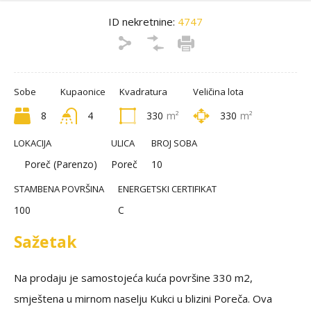
ID nekretnine:
4747
Sobe
Kupaonice
Kvadratura
Veličina lota
8
4
330
m²
330
m²
LOKACIJA
ULICA
BROJ SOBA
Poreč (Parenzo)
Poreč
10
STAMBENA POVRŠINA
ENERGETSKI CERTIFIKAT
100
C
Sažetak
Na prodaju je samostojeća kuća površine 330 m2,
smještena u mirnom naselju Kukci u blizini Poreča. Ova