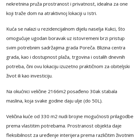
nekretnina pruža prostranost i privatnost, idealna za one
koji traže dom na atraktivnoj lokaciji u Istri.
Kuća se nalazi u rezidencijalnom dijelu naselja Kukci, što
omogućuje ugodan boravak uz istovremeni brzi pristup
svim potrebnim sadržajima grada Poreča. Blizina centra
grada, kao i dostupnost plaža, trgovina i ostalih dnevnih
potreba, čini ovu lokaciju izuzetno praktičnom za obiteljski
život ili kao investiciju.
Na okućnici veličine 2166m2 posađeno 30ak stabala
maslina, koja svake godine daju ulje (do 50L).
Veličina kuće od 330 m2 nudi brojne mogućnosti prilagodbe
prema vlastitim potrebama. Prostranost objekta daje
fleksibilnost za uređenje interijera prema različitim životnim