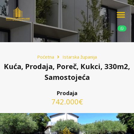
Ponudite nekretn
Potražnja nekret
Luksuzne nekretn
Poćetna
Istarska županija
Kuća, Prodaja, Poreč, Kukci, 330m2,
Samostojeća
Prodaja
742.000€