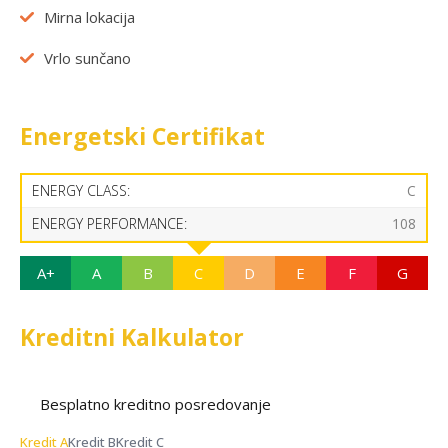
Mirna lokacija
Vrlo sunčano
Energetski Certifikat
ENERGY CLASS:
C
ENERGY PERFORMANCE:
108
A+
A
B
C
D
E
F
G
Kreditni Kalkulator
Besplatno kreditno posredovanje
Kredit A
Kredit B
Kredit C