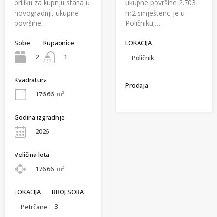
priliku za kupnju stana u
ukupne površine 2.703
novogradnji, ukupne
m2 smješteno je u
površine…
Poličniku,…
Sobe
Kupaonice
LOKACIJA
2
1
Poličnik
Kvadratura
Prodaja
176.66
m²
Godina izgradnje
2026
Veličina lota
176.66
m²
LOKACIJA
BROJ SOBA
3
Petrčane