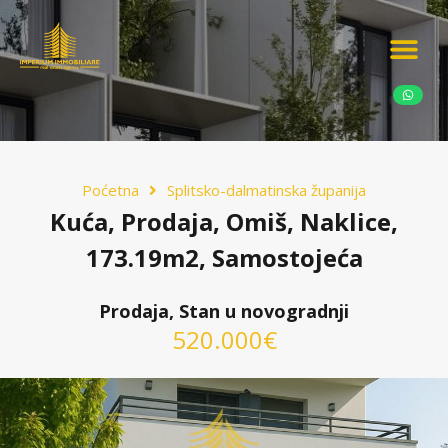
Ponudite nekretn
Potražnja nekret
Luksuzne nekretn
Poćetna
Splitsko-dalmatinska županija
Kuća, Prodaja, Omiš, Naklice,
173.19m2, Samostojeća
Prodaja, Stan u novogradnji
520.000€