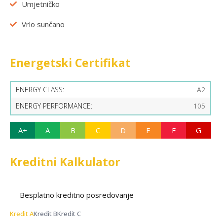
Umjetničko
Vrlo sunčano
Energetski Certifikat
ENERGY CLASS:
A2
ENERGY PERFORMANCE:
105
A+
A
B
C
D
E
F
G
Kreditni Kalkulator
Besplatno kreditno posredovanje
Kredit A
Kredit B
Kredit C