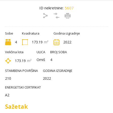
ID nekretnine:
5607
Sobe
Kvadratura
Godina izgradnje
4
173.19
m²
2022
Veličina lota
ULICA
BROJ SOBA
Omiš
4
173.19
m²
STAMBENA POVRŠINA
GODINA IZGRADNJE
210
2022
ENERGETSKI CERTIFIKAT
A2
Sažetak