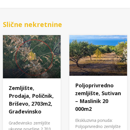
Slične nekretnine
Poljoprivredno
Zemljište,
zemljište, Sutivan
Prodaja, Poličnik,
– Maslinik 20
Briševo, 2703m2,
000m2
Građevinsko
Ekskluzivna ponuda:
Građevinsko zemljište
Poljoprivredno zemljište
ukupne površine 2.703