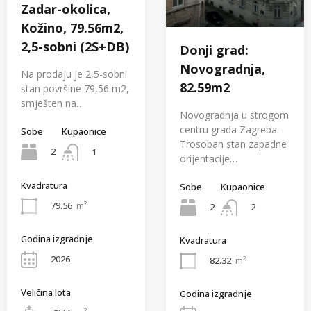
Zadar-okolica,
Kožino, 79.56m2,
2,5-sobni (2S+DB)
Donji grad:
Novogradnja,
Na prodaju je 2,5-sobni
82.59m2
stan površine 79,56 m2,
smješten na…
Novogradnja u strogom
centru grada Zagreba.
Sobe
Kupaonice
Trosoban stan zapadne
2
1
orijentacije…
Kvadratura
Sobe
Kupaonice
79.56
m²
2
2
Godina izgradnje
Kvadratura
2026
82.32
m²
Veličina lota
Godina izgradnje