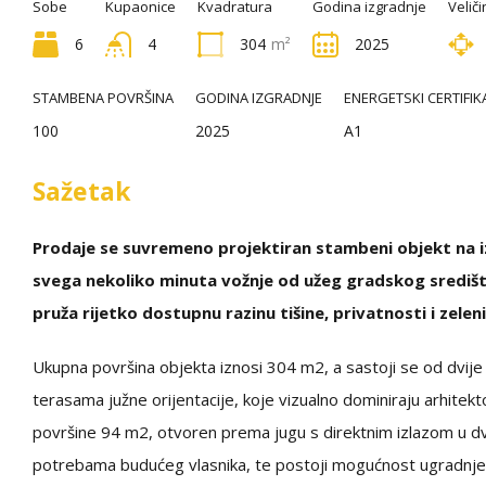
Sobe
Kupaonice
Kvadratura
Godina izgradnje
Veliči
6
4
304
m²
2025
STAMBENA POVRŠINA
GODINA IZGRADNJE
ENERGETSKI CERTIFIK
100
2025
A1
Sažetak
Prodaje se suvremeno projektiran stambeni objekt na izu
svega nekoliko minuta vožnje od užeg gradskog središ
pruža rijetko dostupnu razinu tišine, privatnosti i zele
Ukupna površina objekta iznosi 304 m2, a sastoji se od dvij
terasama južne orijentacije, koje vizualno dominiraju arhite
površine 94 m2, otvoren prema jugu s direktnim izlazom u dvo
potrebama budućeg vlasnika, te postoji mogućnost ugradnje li