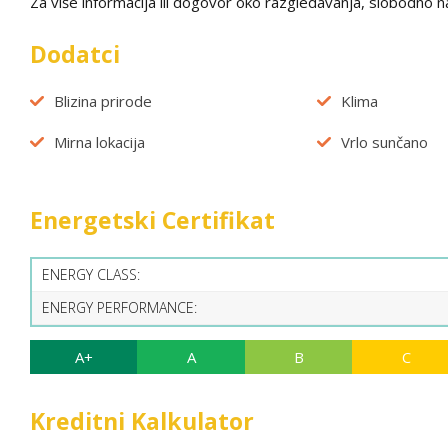
Za više informacija ili dogovor oko razgledavanja, slobodno na
Dodatci
Blizina prirode
Klima
Mirna lokacija
Vrlo sunčano
Energetski Certifikat
ENERGY CLASS:
ENERGY PERFORMANCE:
A+
A
B
C
Kreditni Kalkulator