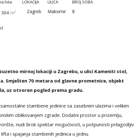
na lota
LOKACIJA
ULICA
BROJ SOBA
Zagreb
Maksimir
8
304
m²
AT
zetno mirnoj lokaciji u Zagrebu, u ulici Kameniti stol,
ta. Smješten 70 metara od glavne prometnice, objekt
nila, uz otvoren pogled prema gradu.
e samostalne stambene jedinice sa zasebnim ulazima i velikim
ktonskim oblikovanjem zgrade. Dodatni prostor u prizemlju,
rište, nudi širok spektar mogućnosti, u potpunosti prilagodljiv
fta i spajanja stambenih jedinica u jednu.