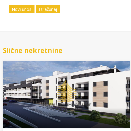
Novi unos
Izračunaj
Slične nekretnine