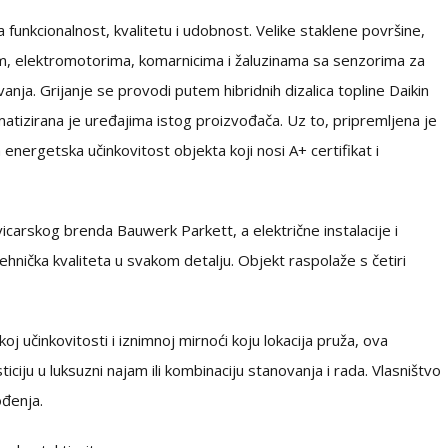
funkcionalnost, kvalitetu i udobnost. Velike staklene površine,
njom, elektromotorima, komarnicima i žaluzinama sa senzorima za
a. Grijanje se provodi putem hibridnih dizalica topline Daikin
limatizirana je uređajima istog proizvođača. Uz to, pripremljena je
energetska učinkovitost objekta koji nosi A+ certifikat i
arskog brenda Bauwerk Parkett, a električne instalacije i
 tehnička kvaliteta u svakom detalju. Objekt raspolaže s četiri
j učinkovitosti i iznimnoj mirnoći koju lokacija pruža, ova
ticiju u luksuzni najam ili kombinaciju stanovanja i rada. Vlasništvo
ođenja.