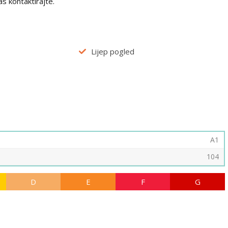
s kontaktirajte.
Lijep pogled
A1
104
D
E
F
G