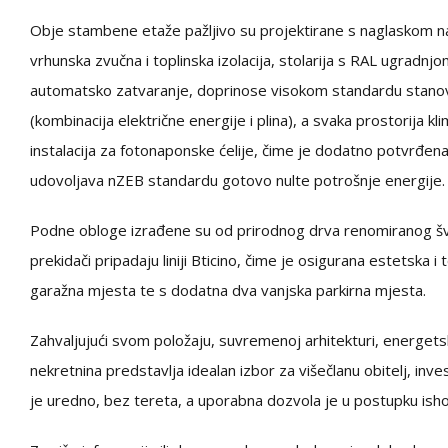
Obje stambene etaže pažljivo su projektirane s naglaskom na 
vrhunska zvučna i toplinska izolacija, stolarija s RAL ugrad
automatsko zatvaranje, doprinose visokom standardu stanovanj
(kombinacija električne energije i plina), a svaka prostorija k
instalacija za fotonaponske ćelije, čime je dodatno potvrđena 
udovoljava nZEB standardu gotovo nulte potrošnje energije.
Podne obloge izrađene su od prirodnog drva renomiranog švic
prekidači pripadaju liniji Bticino, čime je osigurana estetska i
garažna mjesta te s dodatna dva vanjska parkirna mjesta.
Zahvaljujući svom položaju, suvremenoj arhitekturi, energetsko
nekretnina predstavlja idealan izbor za višečlanu obitelj, inves
je uredno, bez tereta, a uporabna dozvola je u postupku ish