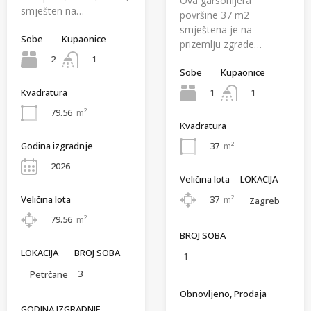
Ova garsonijera
smješten na…
površine 37 m2
smještena je na
Sobe
Kupaonice
prizemlju zgrade…
2
1
Sobe
Kupaonice
1
1
Kvadratura
79.56
m²
Kvadratura
Godina izgradnje
37
m²
2026
Veličina lota
LOKACIJA
Veličina lota
37
m²
Zagreb
79.56
m²
BROJ SOBA
LOKACIJA
BROJ SOBA
1
3
Petrčane
Obnovljeno, Prodaja
GODINA IZGRADNJE