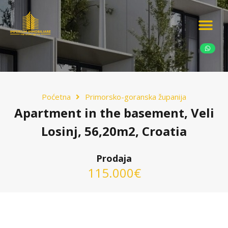
Ponudite nekretn
Potražnja nekret
Luksuzne nekretn
Poćetna
Primorsko-goranska županija
Apartment in the basement, Veli
Losinj, 56,20m2, Croatia
Prodaja
115.000€