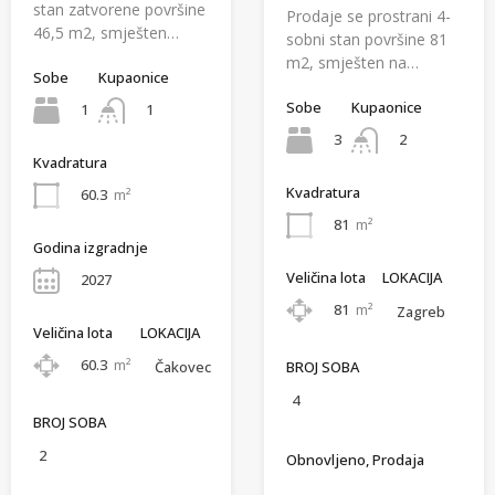
stan zatvorene površine
Prodaje se prostrani 4-
46,5 m2, smješten…
sobni stan površine 81
m2, smješten na…
Sobe
Kupaonice
Sobe
Kupaonice
1
1
3
2
Kvadratura
Kvadratura
60.3
m²
81
m²
Godina izgradnje
Veličina lota
LOKACIJA
2027
81
m²
Zagreb
Veličina lota
LOKACIJA
60.3
m²
BROJ SOBA
Čakovec
4
BROJ SOBA
2
Obnovljeno, Prodaja