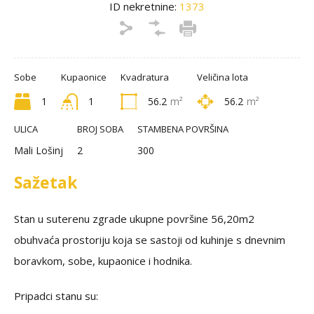
ID nekretnine:
1373
Sobe
Kupaonice
Kvadratura
Veličina lota
1
1
56.2
m²
56.2
m²
ULICA
BROJ SOBA
STAMBENA POVRŠINA
Mali Lošinj
2
300
Sažetak
Stan u suterenu zgrade ukupne površine 56,20m2
obuhvaća prostoriju koja se sastoji od kuhinje s dnevnim
boravkom, sobe, kupaonice i hodnika.
Pripadci stanu su: