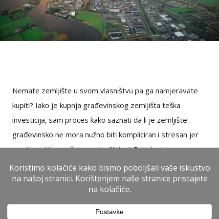
Nemate zemljište u svom vlasništvu pa ga namjeravate
kupiti? Iako je kupnja građevinskog zemljišta teška
investicija, sam proces kako saznati da li je zemljište
građevinsko ne mora nužno biti kompliciran i stresan jer
sve to za Vas možemo odraditi i mi. Prije kupnje
građevinskog zemljišta važno je da se dobro informirate,
odnosno provjerite da li…
Read More