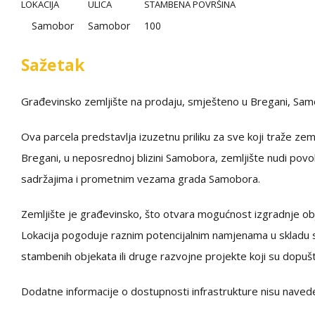
LOKACIJA
ULICA
STAMBENA POVRŠINA
Samobor
Samobor
100
Sažetak
Građevinsko zemljište na prodaju, smješteno u Bregani, Sam
Ova parcela predstavlja izuzetnu priliku za sve koji traže zem
Bregani, u neposrednoj blizini Samobora, zemljište nudi povo
sadržajima i prometnim vezama grada Samobora.
Zemljište je građevinsko, što otvara mogućnost izgradnje ob
Lokacija pogoduje raznim potencijalnim namjenama u skladu s
stambenih objekata ili druge razvojne projekte koji su dopuš
Dodatne informacije o dostupnosti infrastrukture nisu naved