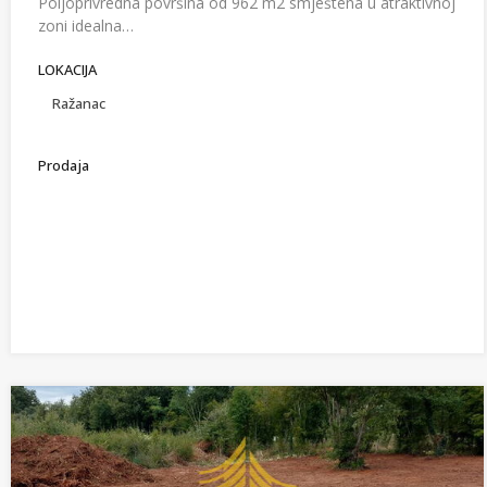
Poljoprivredna površina od 962 m2 smještena u atraktivnoj
zoni idealna…
LOKACIJA
Ražanac
Prodaja