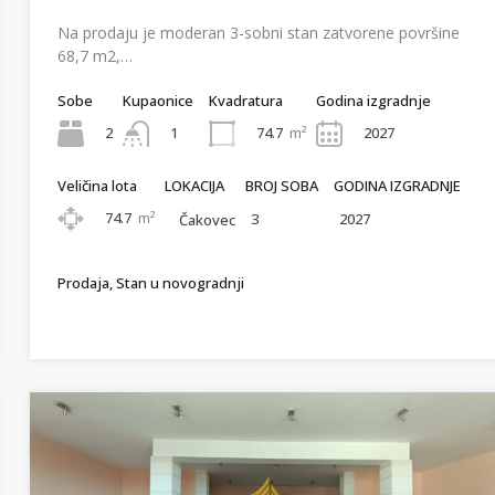
Na prodaju je moderan 3-sobni stan zatvorene površine
68,7 m2,…
Sobe
Kupaonice
Kvadratura
Godina izgradnje
2
74.7
m²
2027
1
Veličina lota
LOKACIJA
BROJ SOBA
GODINA IZGRADNJE
74.7
m²
3
2027
Čakovec
Prodaja, Stan u novogradnji