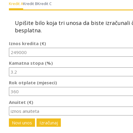
Kredit A
Kredit B
Kredit C
Upišite bilo koja tri unosa da biste izračunali
besplatna.
Iznos kredita (€)
Kamatna stopa (%)
Rok otplate (mjeseci)
Anuitet (€)
Novi unos
Izračunaj