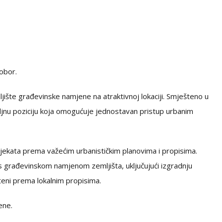
obor.
ljište građevinske namjene na atraktivnoj lokaciji. Smješteno u
ljnu poziciju koja omogućuje jednostavan pristup urbanim
jekata prema važećim urbanističkim planovima i propisima.
 građevinskom namjenom zemljišta, uključujući izgradnju
teni prema lokalnim propisima.
ene.