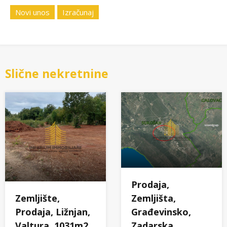
Novi unos
Izračunaj
Slične nekretnine
Prodaja,
Zemljište,
Zemljišta,
Prodaja, Ližnjan,
Građevinsko,
Valtura, 1031m2,
Zadarska