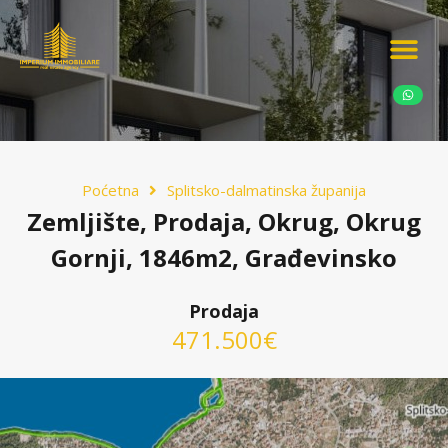
Ponudite nekretn
Potražnja nekret
Luksuzne nekretn
Poćetna
Splitsko-dalmatinska županija
Zemljište, Prodaja, Okrug, Okrug
Gornji, 1846m2, Građevinsko
Prodaja
471.500€