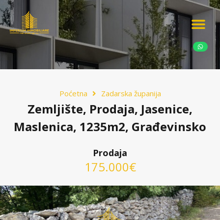
Ponudite nekretn
Potražnja nekret
Luksuzne nekretn
Poćetna
Zadarska županija
Zemljište, Prodaja, Jasenice,
Maslenica, 1235m2, Građevinsko
Prodaja
175.000€