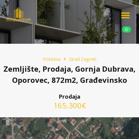
Ponudite nekretn
Potražnja nekret
Luksuzne nekretn
Poćetna
Grad Zagreb
Zemljište, Prodaja, Gornja Dubrava,
Oporovec, 872m2, Građevinsko
Prodaja
165.300€