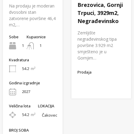
Brezovica, Gornji
Na prodaju je moderan
dvosobni stan
Trpuci, 3929m2,
zatvorene površine 46,4
Negrađevinsko
m2,…
Zemljište
Sobe
Kupaonice
negrađevinskog tipa
površine 3.929 m2
1
1
smješteno je u
Gornjim…
Kvadratura
54.2
m²
Prodaja
Godina izgradnje
2027
Veličina lota
LOKACIJA
54.2
m²
Čakovec
BROJ SOBA