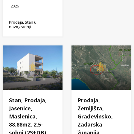
2026
Prodaja, Stan u
novogradnji
Stan, Prodaja,
Prodaja,
Jasenice,
Zemljišta,
Maslenica,
Građevinsko,
88.88m2, 2,5-
Zadarska
sobni (2S+DB)
županija,