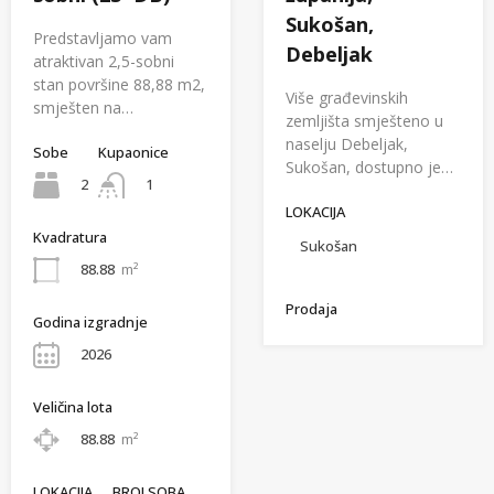
Sukošan,
Predstavljamo vam
Debeljak
atraktivan 2,5-sobni
stan površine 88,88 m2,
Više građevinskih
smješten na…
zemljišta smješteno u
naselju Debeljak,
Sobe
Kupaonice
Sukošan, dostupno je…
2
1
LOKACIJA
Kvadratura
Sukošan
88.88
m²
Prodaja
Godina izgradnje
2026
Veličina lota
88.88
m²
LOKACIJA
BROJ SOBA