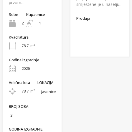
prvom…
smještene je u naselju…
Sobe
Kupaonice
Prodaja
2
1
Kvadratura
78.7
m²
Godina izgradnje
2026
Veličina lota
LOKACIJA
78.7
m²
Jasenice
BROJ SOBA
3
GODINA IZGRADNJE