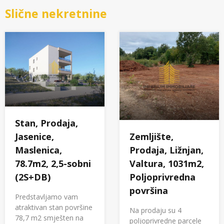
Slične nekretnine
Stan, Prodaja,
Zemljište,
Jasenice,
Prodaja, Ližnjan,
Maslenica,
Valtura, 1031m2,
78.7m2, 2,5-sobni
Poljoprivredna
(2S+DB)
površina
Predstavljamo vam
atraktivan stan površine
Na prodaju su 4
78,7 m2 smješten na
poljoprivredne parcele