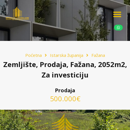
Ponudite nekretn
Potražnja nekret
Luksuzne nekretn
Poćetna
Istarska županija
Fažana
Zemljište, Prodaja, Fažana, 2052m2,
Za investiciju
Prodaja
500.000€