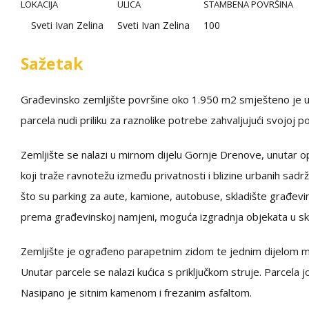
LOKACIJA
ULICA
STAMBENA POVRŠINA
Sveti Ivan Zelina
Sveti Ivan Zelina
100
Sažetak
Građevinsko zemljište površine oko 1.950 m2 smješteno je u 
parcela nudi priliku za raznolike potrebe zahvaljujući svojoj p
Zemljište se nalazi u mirnom dijelu Gornje Drenove, unutar op
koji traže ravnotežu između privatnosti i blizine urbanih sadr
što su parking za aute, kamione, autobuse, skladište građevin
prema građevinskoj namjeni, moguća izgradnja objekata u sk
Zemljište je ograđeno parapetnim zidom te jednim dijelom m
Unutar parcele se nalazi kućica s priključkom struje. Parcela j
Nasipano je sitnim kamenom i frezanim asfaltom.