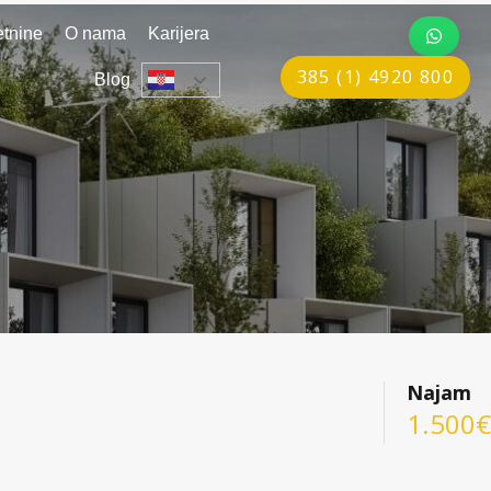
tnine
O nama
Karijera
385 (1) 4920 800
Blog
Najam
1.500€