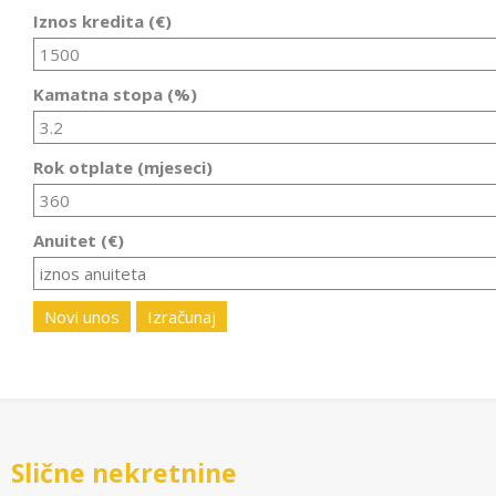
Iznos kredita (€)
Kamatna stopa (%)
Rok otplate (mjeseci)
Anuitet (€)
Novi unos
Izračunaj
Slične nekretnine