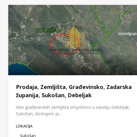
Prodaja, Zemljišta, Građevinsko, Zadarska
županija, Sukošan, Debeljak
Više građevinskih zemljišta smješteno u naselju Debeljak,
Sukošan, dostupno je…
LOKACIJA
Sukošan