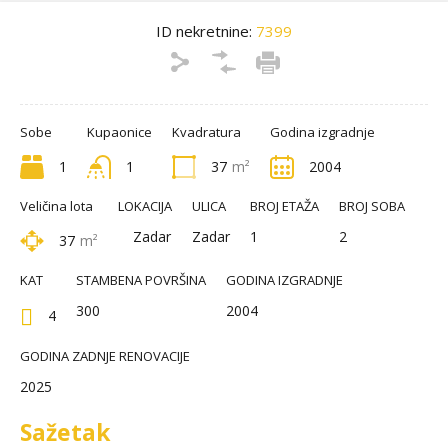
ID nekretnine:
7399
Sobe
Kupaonice
Kvadratura
Godina izgradnje
1
1
37
m²
2004
Veličina lota
LOKACIJA
ULICA
BROJ ETAŽA
BROJ SOBA
Zadar
Zadar
1
2
37
m²
KAT
STAMBENA POVRŠINA
GODINA IZGRADNJE
300
2004
4
GODINA ZADNJE RENOVACIJE
2025
Sažetak