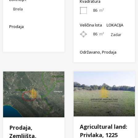
Kvadratura
Brela
86
m²
Veličina lota
LOKACIJA
Prodaja
86
m²
Zadar
Održavano, Prodaja
Agricultural land:
Prodaja,
Privlaka, 1225
Zemljišta,