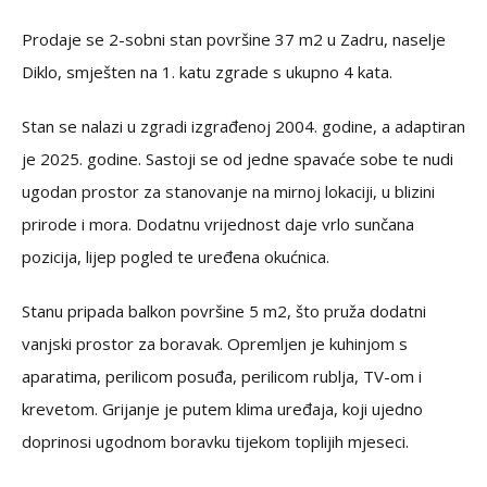
Prodaje se 2-sobni stan površine 37 m2 u Zadru, naselje
Diklo, smješten na 1. katu zgrade s ukupno 4 kata.
Stan se nalazi u zgradi izgrađenoj 2004. godine, a adaptiran
je 2025. godine. Sastoji se od jedne spavaće sobe te nudi
ugodan prostor za stanovanje na mirnoj lokaciji, u blizini
prirode i mora. Dodatnu vrijednost daje vrlo sunčana
pozicija, lijep pogled te uređena okućnica.
Stanu pripada balkon površine 5 m2, što pruža dodatni
vanjski prostor za boravak. Opremljen je kuhinjom s
aparatima, perilicom posuđa, perilicom rublja, TV-om i
krevetom. Grijanje je putem klima uređaja, koji ujedno
doprinosi ugodnom boravku tijekom toplijih mjeseci.