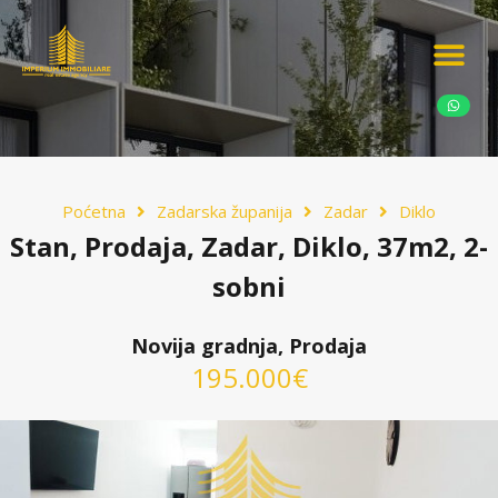
Ponudite nekretn
Potražnja nekret
Luksuzne nekretn
Poćetna
Zadarska županija
Zadar
Diklo
Stan, Prodaja, Zadar, Diklo, 37m2, 2-
sobni
Novija gradnja, Prodaja
195.000€