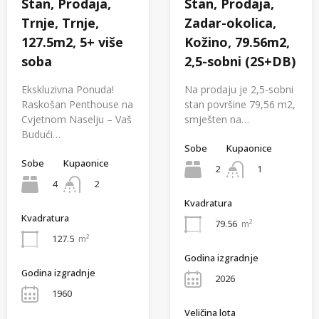
Stan, Prodaja,
Stan, Prodaja,
Trnje, Trnje,
Zadar-okolica,
127.5m2, 5+ više
Kožino, 79.56m2,
soba
2,5-sobni (2S+DB)
Ekskluzivna Ponuda!
Na prodaju je 2,5-sobni
Raskošan Penthouse na
stan površine 79,56 m2,
Cvjetnom Naselju – Vaš
smješten na…
Budući…
Sobe
Kupaonice
Sobe
Kupaonice
2
1
4
2
Kvadratura
Kvadratura
79.56
m²
127.5
m²
Godina izgradnje
Godina izgradnje
2026
1960
Veličina lota