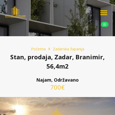
Ponudite nekretn
Potražnja nekret
Luksuzne nekretn
Poćetna
Zadarska županija
Stan, prodaja, Zadar, Branimir,
56,4m2
Najam, Održavano
700€