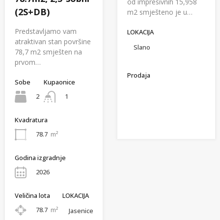
od impresivnih 15,958
(2S+DB)
m2 smješteno je u…
Predstavljamo vam
LOKACIJA
atraktivan stan površine
Slano
78,7 m2 smješten na
prvom…
Prodaja
Sobe
Kupaonice
2
1
Kvadratura
78.7
m²
Godina izgradnje
2026
Veličina lota
LOKACIJA
78.7
m²
Jasenice