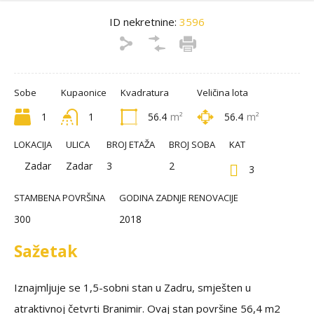
ID nekretnine:
3596
Sobe
Kupaonice
Kvadratura
Veličina lota
1
1
56.4
m²
56.4
m²
LOKACIJA
ULICA
BROJ ETAŽA
BROJ SOBA
KAT
Zadar
Zadar
3
2
3
STAMBENA POVRŠINA
GODINA ZADNJE RENOVACIJE
300
2018
Sažetak
Iznajmljuje se 1,5-sobni stan u Zadru, smješten u
atraktivnoj četvrti Branimir. Ovaj stan površine 56,4 m2