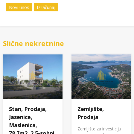
Novi unos
Izračunaj
Slične nekretnine
Stan, Prodaja,
Zemljište,
Jasenice,
Prodaja
Maslenica,
Zemljište za investiciju
78.7m2, 2,5-sobni