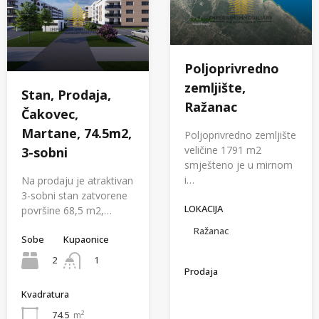
Poljoprivredno
zemljište,
Stan, Prodaja,
Ražanac
Čakovec,
Martane, 74.5m2,
Poljoprivredno zemljište
veličine 1791 m2
3-sobni
smješteno je u mirnom
i…
Na prodaju je atraktivan
3-sobni stan zatvorene
LOKACIJA
površine 68,5 m2,…
Ražanac
Sobe
Kupaonice
2
1
Prodaja
Kvadratura
74.5
m²