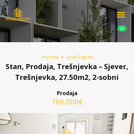
Ponudite nekretn
Potražnja nekret
Luksuzne nekretn
Poćetna
Grad Zagreb
Stan, Prodaja, Trešnjevka – Sjever,
Trešnjevka, 27.50m2, 2-sobni
Prodaja
160.000€