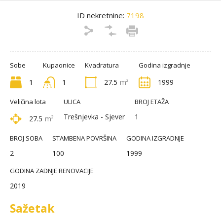
ID nekretnine:
7198
Sobe
Kupaonice
Kvadratura
Godina izgradnje
1
1
27.5
m²
1999
Veličina lota
ULICA
BROJ ETAŽA
Trešnjevka - Sjever
1
27.5
m²
BROJ SOBA
STAMBENA POVRŠINA
GODINA IZGRADNJE
2
100
1999
GODINA ZADNJE RENOVACIJE
2019
Sažetak