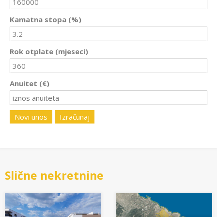
Kamatna stopa (%)
Rok otplate (mjeseci)
Anuitet (€)
Novi unos
Izračunaj
Slične nekretnine