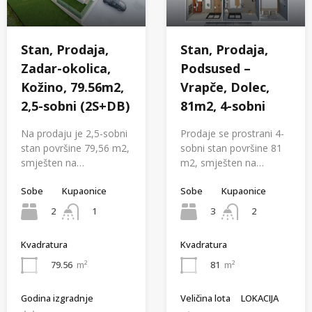
Stan, Prodaja,
Stan, Prodaja,
Zadar-okolica,
Podsused –
Kožino, 79.56m2,
Vrapče, Dolec,
2,5-sobni (2S+DB)
81m2, 4-sobni
Na prodaju je 2,5-sobni
Prodaje se prostrani 4-
stan površine 79,56 m2,
sobni stan površine 81
smješten na…
m2, smješten na…
Sobe
Kupaonice
Sobe
Kupaonice
2
3
1
2
Kvadratura
Kvadratura
79.56
m²
81
m²
Godina izgradnje
Veličina lota
LOKACIJA