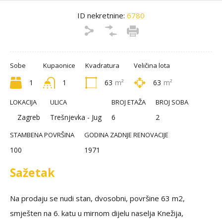
ID nekretnine:
6780
Sobe
Kupaonice
Kvadratura
Veličina lota
1
1
63
m²
63
m²
LOKACIJA
ULICA
BROJ ETAŽA
BROJ SOBA
Zagreb
Trešnjevka - Jug
6
2
STAMBENA POVRŠINA
GODINA ZADNJE RENOVACIJE
100
1971
Sažetak
Na prodaju se nudi stan, dvosobni, površine 63 m2,
smješten na 6. katu u mirnom dijelu naselja Knežija,