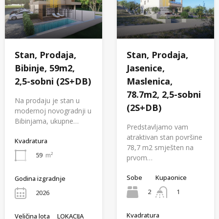
Stan, Prodaja,
Stan, Prodaja,
Bibinje, 59m2,
Jasenice,
2,5-sobni (2S+DB)
Maslenica,
78.7m2, 2,5-sobni
Na prodaju je stan u
(2S+DB)
modernoj novogradnji u
Bibinjama, ukupne…
Predstavljamo vam
atraktivan stan površine
Kvadratura
78,7 m2 smješten na
59
m²
prvom…
Sobe
Kupaonice
Godina izgradnje
2
1
2026
Kvadratura
Veličina lota
LOKACIJA