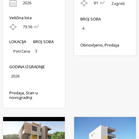
2026
81
m²
Zagreb
Veličina lota
BROJ SOBA
79.56
m²
4
LOKACIJA
BROJ SOBA
Obnovljeno, Prodaja
3
Petrčane
GODINA IZGRADNJE
2026
Prodaja, Stan u
novogradnji