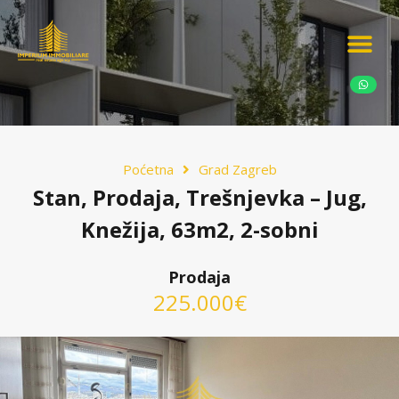
Ponudite nekretn
Potražnja nekret
Luksuzne nekretn
Poćetna
Grad Zagreb
Stan, Prodaja, Trešnjevka – Jug,
Knežija, 63m2, 2-sobni
Prodaja
225.000€