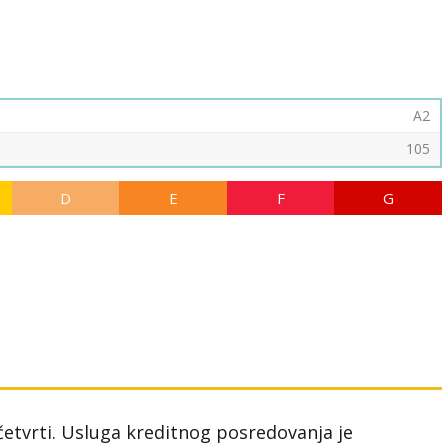
A2
105
D
E
F
G
 četvrti. Usluga kreditnog posredovanja je