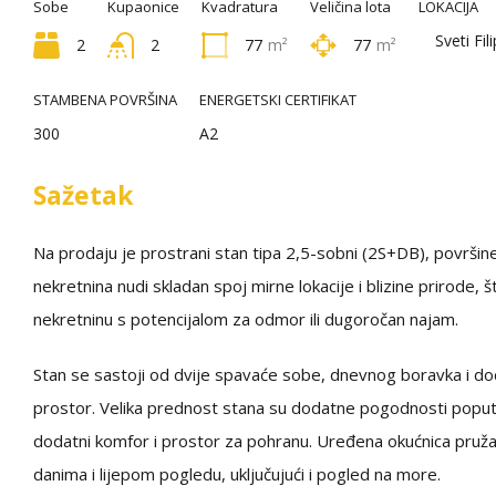
Sobe
Kupaonice
Kvadratura
Veličina lota
LOKACIJA
Sveti Fil
2
2
77
m²
77
m²
STAMBENA POVRŠINA
ENERGETSKI CERTIFIKAT
300
A2
Sažetak
Na prodaju je prostrani stan tipa 2,5-sobni (2S+DB), površin
nekretnina nudi skladan spoj mirne lokacije i blizine prirode, št
nekretninu s potencijalom za odmor ili dugoročan najam.
Stan se sastoji od dvije spavaće sobe, dnevnog boravka i dod
prostor. Velika prednost stana su dodatne pogodnosti poput d
dodatni komfor i prostor za pohranu. Uređena okućnica pruža
danima i lijepom pogledu, uključujući i pogled na more.