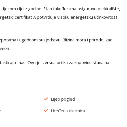
ijekom cijele godine. Stan također ima osigurano parkiralište,
getski certifikat A potvrđuje visoku energetsku učinkovitost
jepotama i ugodnom susjedstvu. Blizina mora i prirode, kao i
ivnom.
aktirajte nas. Ovo je izvrsna prilika za kupovinu stana na
Lijep pogled
e
Uređena okućnica