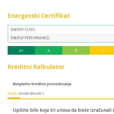
Energetski Certifikat
ENERGY CLASS:
ENERGY PERFORMANCE:
A+
A
B
C
Kreditni Kalkulator
Besplatno kreditno posredovanje
Kredit A
Kredit B
Kredit C
Upišite bilo koja tri unosa da biste izračunali