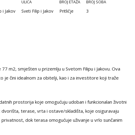
ULICA
BROJ ETAŽA
BROJ SOBA
ip i Jakov
Sveti Filip i Jakov
Pritličje
3
e 77 m2, smješten u prizemlju u Svetom Filipu i Jakovu. Ova
o je čini idealnom za obitelji, kao i za investitore koji traže
atnih prostorija koje omogućuju udoban i funkcionalan životni
vorišta, terase, vrta i ostave/skladišta, koje osiguravaju
 privatnost, dok terasa omogućuje uživanje u vrlo sunčanim