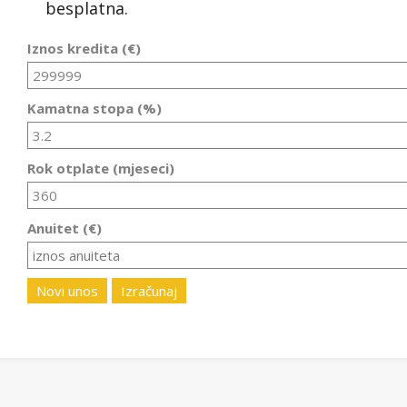
besplatna.
Iznos kredita (€)
Kamatna stopa (%)
Rok otplate (mjeseci)
Anuitet (€)
Novi unos
Izračunaj