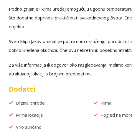
Podno grijanje i klima uređaj omogućuju ugodnu temperaturu t
što dodatno doprinosi praktičnosti svakodnevnog života. Ener
objekta.
Sveti Filip i Jakov poznat je po mirnom okruženju, prirodnim l
dobro uređena okućnica, čine ovu nekretninu posebno atrakt
Za više informacija ili dogovor oko razgledavanja, molimo kont
atraktivnoj lokaciji s brojnim prednostima.
Dodatci
Blizina prirode
Klima
Mirna lokacija
Pogled na mor
Vrlo sunčano