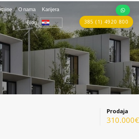
tnine
O nama
Karijera
385 (1) 4920 800
Blog
Prodaja
310.000€