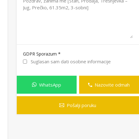
*
GDPR Sporazum
Suglasan sam dati osobne informacije
WhatsApp
Nazovite odmah
Pošalji poruku