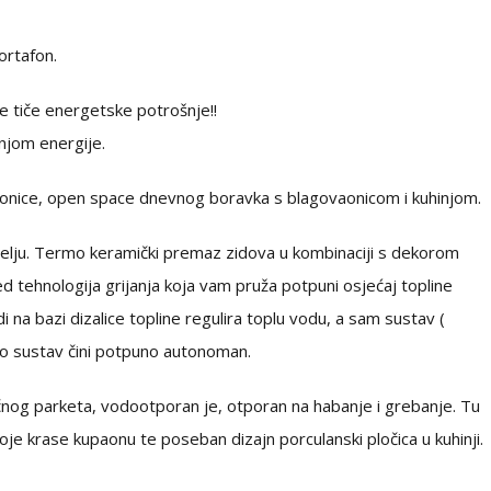
ortafon.
e tiče energetske potrošnje!!
njom energije.
aonice, open space dnevnog boravka s blagovaonicom i kuhinjom.
ročelju. Termo keramički premaz zidova u kombinaciji s dekorom
red tehnologija grijanja koja vam pruža potpuni osjećaj topline
i na bazi dizalice topline regulira toplu vodu, a sam sustav (
to sustav čini potpuno autonoman.
ičnog parketa, vodootporan je, otporan na habanje i grebanje. Tu
koje krase kupaonu te poseban dizajn porculanski pločica u kuhinji.