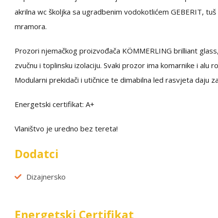
akrilna wc školjka sa ugradbenim vodokotlićem GEBERIT, tuš s
mramora.
Prozori njemačkog proizvođača KÖMMERLING brilliant glass, 
zvučnu i toplinsku izolaciju. Svaki prozor ima komarnike i alu ro
Modularni prekidači i utičnice te dimabilna led rasvjeta daju 
Energetski certifikat: A+
Vlaništvo je uredno bez tereta!
Dodatci
Dizajnersko
Energetski Certifikat