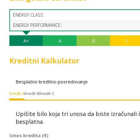
ENERGY CLASS:
ENERGY PERFORMANCE:
A+
A
B
C
Kreditni Kalkulator
Besplatno kreditno posredovanje
Kredit A
Kredit B
Kredit C
Upišite bilo koja tri unosa da biste izračunali
besplatna.
Iznos kredita (€)