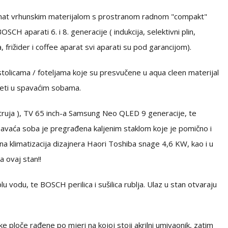
a mat vrhunskim materijalom s prostranom radnom "compakt"
CH aparati 6. i 8. generacije ( indukcija, selektivni plin,
, frižider i coffee aparat svi aparati su pod garancijom).
stolicama / foteljama koje su presvučene u aqua cleen materijal
veti u spavaćim sobama.
truja ), TV 65 inch-a Samsung Neo QLED 9 generacije, te
pavaća soba je pregrađena kaljenim staklom koje je pomično i
a klimatizacija dizajnera Haori Toshiba snage 4,6 KW, kao i u
a ovaj stan!!
u vodu, te BOSCH perilica i sušilica rublja. Ulaz u stan otvaraju
 ploče rađene po mjeri na kojoj stoji akrilni umivaonik, zatim