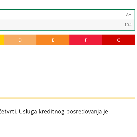
A+
104
D
E
F
G
 četvrti. Usluga kreditnog posredovanja je