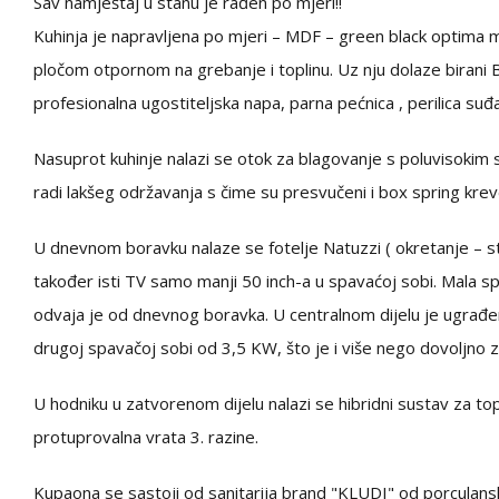
Sav namještaj u stanu je rađen po mjeri!!
Kuhinja je napravljena po mjeri – MDF – green black optim
pločom otpornom na grebanje i toplinu. Uz nju dolaze birani BOS
profesionalna ugostiteljska napa, parna pećnica , perilica suđa
Nasuprot kuhinje nalazi se otok za blagovanje s poluvisokim 
radi lakšeg održavanja s čime su presvučeni i box spring kre
U dnevnom boravku nalaze se fotelje Natuzzi ( okretanje – s
također isti TV samo manji 50 inch-a u spavaćoj sobi. Mala s
odvaja je od dnevnog boravka. U centralnom dijelu je ugrađen
drugoj spavačoj sobi od 3,5 KW, što je i više nego dovoljno z
U hodniku u zatvorenom dijelu nalazi se hibridni sustav za topl
protuprovalna vrata 3. razine.
Kupaona se sastoji od sanitarija brand "KLUDI" od porculanske