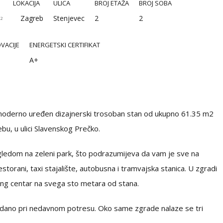
LOKACIJA
ULICA
BROJ ETAŽA
BROJ SOBA
Zagreb
Stenjevec
2
2
²
VACIJE
ENERGETSKI CERTIFIKAT
A+
moderno uređen dizajnerski trosoban stan od ukupno 61.35 m2
ebu, u ulici Slavenskog Prečko.
ogledom na zeleni park, što podrazumijeva da vam je sve na
estorani, taxi stajalište, autobusna i tramvajska stanica. U zgradi
pping centar na svega sto metara od stana.
zdano pri nedavnom potresu. Oko same zgrade nalaze se tri