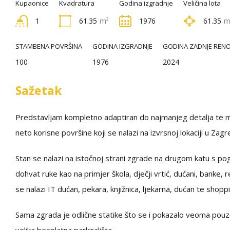
Kupaonice
Kvadratura
Godina izgradnje
Veličina lota
1
61.35
m²
1976
61.35
m
STAMBENA POVRŠINA
GODINA IZGRADNJE
GODINA ZADNJE RENO
100
1976
2024
Sažetak
Predstavljam kompletno adaptiran do najmanjeg detalja te 
neto korisne površine koji se nalazi na izvrsnoj lokaciji u Zagr
Stan se nalazi na istočnoj strani zgrade na drugom katu s p
dohvat ruke kao na primjer škola, dječji vrtić, dućani, banke, r
se nalazi IT dućan, pekara, knjižnica, ljekarna, dućan te sho
Sama zgrada je odlične statike što se i pokazalo veoma pou