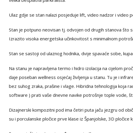
velika besplatna parkirališta.
Ulaz gdje se stan nalazi posjeduje lift, video nadzor i video p
Stan je potpuno neovisan tj. odvojen od drugih stanova što s
Izrazito visoka energetska učinkovitost s minimalnom potroš
Stan se sastoji od ulaznog hodnika, dvije spavaće sobe, kup
Na stanu je napravljena termo i hidro izolacija na cijelom p
daje poseban wellness osjećaj življenja u stanu. Tu je i infra
bez suhog zraka, prašine i vlage. Hibridna tehnologija koja rad
software ) prati vaše dnevne navike potrošnje tople vode, š
Dizajnerski kompozitni pod ima četiri puta jaču jezgru od ob
su i porculanske pločice prve klase iz Španjolske, 3D pločice 