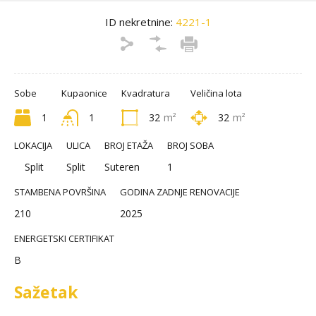
ID nekretnine:
4221-1
Sobe
Kupaonice
Kvadratura
Veličina lota
1
1
32
m²
32
m²
LOKACIJA
ULICA
BROJ ETAŽA
BROJ SOBA
Split
Split
Suteren
1
STAMBENA POVRŠINA
GODINA ZADNJE RENOVACIJE
210
2025
ENERGETSKI CERTIFIKAT
B
Sažetak