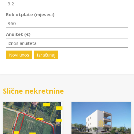
Rok otplate (mjeseci)
Anuitet (€)
Novi unos
Izračunaj
Slične nekretnine