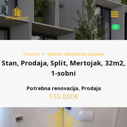
Ponudite nekretn
Potražnja nekret
Luksuzne nekretn
Poćetna
Splitsko-dalmatinska županija
Stan, Prodaja, Split, Mertojak, 32m2,
1-sobni
Potrebna renovacija, Prodaja
135.000€