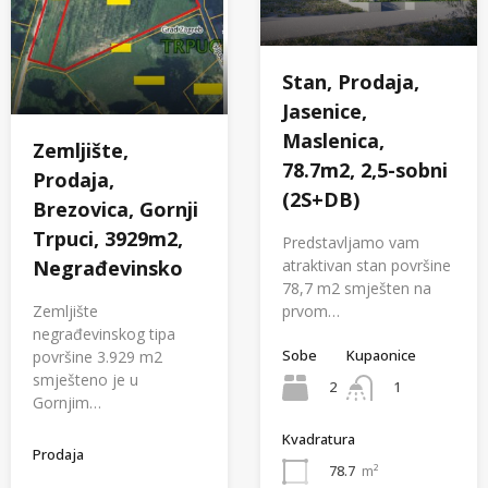
Stan, Prodaja,
Jasenice,
Maslenica,
Zemljište,
78.7m2, 2,5-sobni
Prodaja,
(2S+DB)
Brezovica, Gornji
Trpuci, 3929m2,
Predstavljamo vam
atraktivan stan površine
Negrađevinsko
78,7 m2 smješten na
prvom…
Zemljište
negrađevinskog tipa
Sobe
Kupaonice
površine 3.929 m2
smješteno je u
2
1
Gornjim…
Kvadratura
Prodaja
78.7
m²