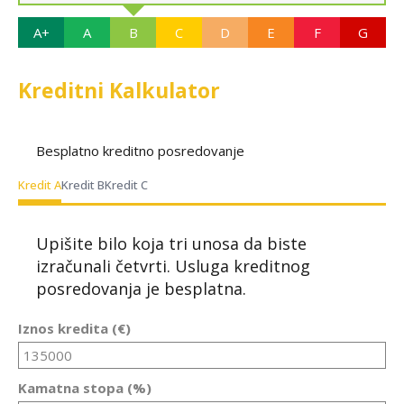
A+
A
B
C
D
E
F
G
Kreditni Kalkulator
Besplatno kreditno posredovanje
Kredit A
Kredit B
Kredit C
Upišite bilo koja tri unosa da biste
izračunali četvrti. Usluga kreditnog
posredovanja je besplatna.
Iznos kredita (€)
Kamatna stopa (%)