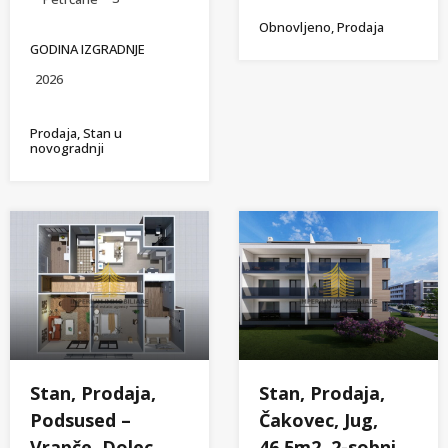
Obnovljeno, Prodaja
GODINA IZGRADNJE
2026
Prodaja, Stan u
novogradnji
Stan, Prodaja,
Stan, Prodaja,
Podsused –
Čakovec, Jug,
Vrapče, Dolec,
46.5m2, 2-sobni