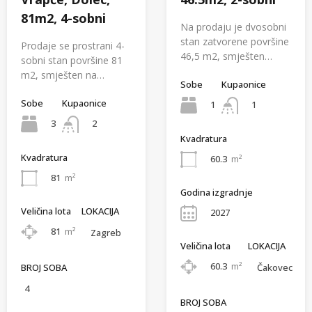
81m2, 4-sobni
Na prodaju je dvosobni
stan zatvorene površine
Prodaje se prostrani 4-
46,5 m2, smješten…
sobni stan površine 81
m2, smješten na…
Sobe
Kupaonice
Sobe
Kupaonice
1
1
3
2
Kvadratura
Kvadratura
60.3
m²
81
m²
Godina izgradnje
Veličina lota
LOKACIJA
2027
81
m²
Zagreb
Veličina lota
LOKACIJA
60.3
m²
BROJ SOBA
Čakovec
4
BROJ SOBA