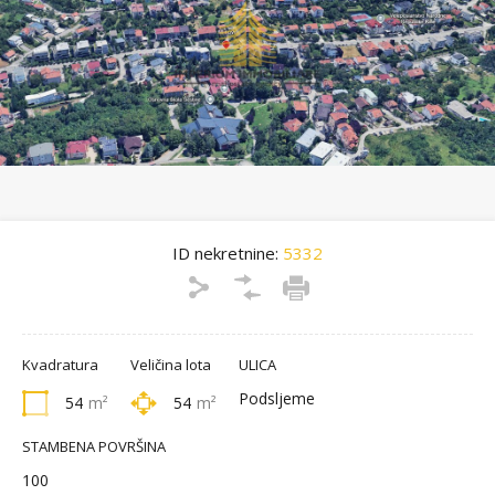
ID nekretnine:
5332
Kvadratura
Veličina lota
ULICA
Podsljeme
54
m²
54
m²
STAMBENA POVRŠINA
100