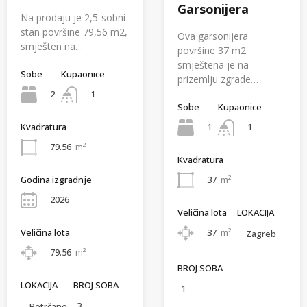
Garsonijera
Na prodaju je 2,5-sobni
stan površine 79,56 m2,
Ova garsonijera
smješten na…
površine 37 m2
smještena je na
Sobe
Kupaonice
prizemlju zgrade…
2
1
Sobe
Kupaonice
1
1
Kvadratura
79.56
m²
Kvadratura
Godina izgradnje
37
m²
2026
Veličina lota
LOKACIJA
Veličina lota
37
m²
Zagreb
79.56
m²
BROJ SOBA
LOKACIJA
BROJ SOBA
1
3
Petrčane