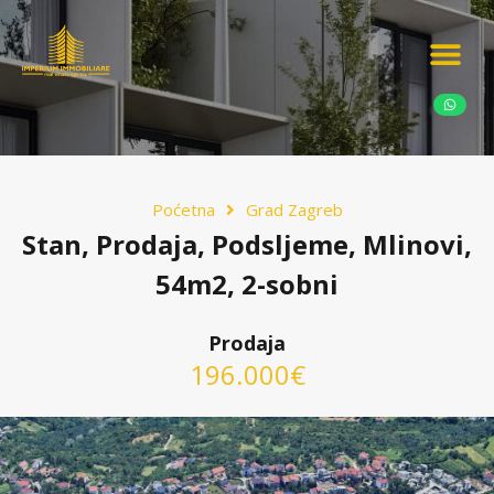
Ponudite nekretn
Potražnja nekret
Luksuzne nekretn
Poćetna
Grad Zagreb
Stan, Prodaja, Podsljeme, Mlinovi,
54m2, 2-sobni
Prodaja
196.000€