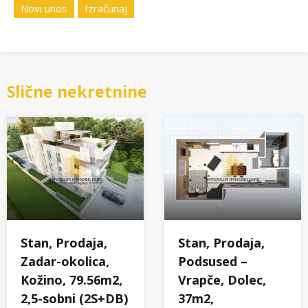
Novi unos
Izračunaj
Slične nekretnine
Stan, Prodaja,
Stan, Prodaja,
Zadar-okolica,
Podsused –
Kožino, 79.56m2,
Vrapče, Dolec,
2,5-sobni (2S+DB)
37m2,